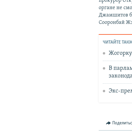
прокурор Отк
органе не смо
Джамшитов бы
Сооронбай Жэ
ЧИТАЙТЕ ТАКЖ
Жогорку
В парла
законод
Экс-пре
Поделить