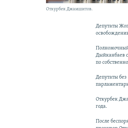
Откурбек Джамшитов.
Депутаты Жог
освобождении
Полномочный 
Дыйканбаев с
по собственн
Депутаты без
парламентари
Откурбек Дж
года.
После беспор