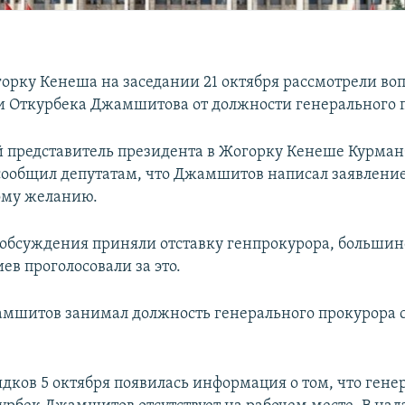
орку Кенеша на заседании 21 октября рассмотрели воп
 Откурбека Джамшитова от должности генерального 
представитель президента в Жогорку Кенеше Курман
ообщил депутатам, что Джамшитов написал заявление 
ому желанию.
 обсуждения приняли отставку генпрокурора, большин
ев проголосовали за это.
амшитов
занимал должность генерального прокурора с
ядков 5 октября появилась информация о том, что ген