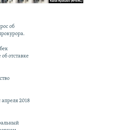
рос об
прокурора.
бек
об отставке
ство
 апреля 2018
еральный