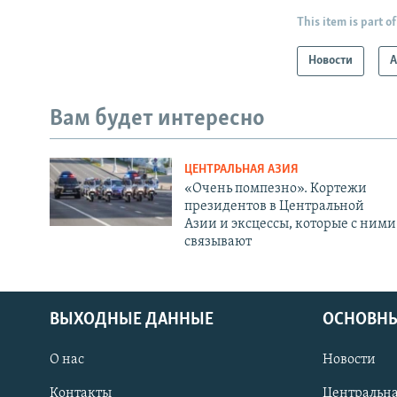
This item is part of
Новости
А
Вам будет интересно
ЦЕНТРАЛЬНАЯ АЗИЯ
«Очень помпезно». Кортежи
президентов в Центральной
Азии и эксцессы, которые с ними
связывают
ВЫХОДНЫЕ ДАННЫЕ
ОСНОВНЫ
О нас
Новости
Контакты
Центральна