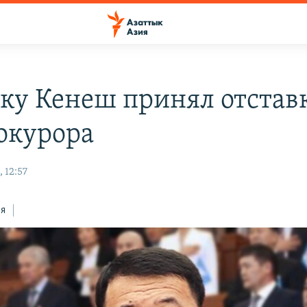
ку Кенеш принял отстав
окурора
 12:57
ся