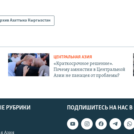
рхив Азаттыка Кыргызстан
ЦЕНТРАЛЬНАЯ АЗИЯ
«Краткосрочное решение».
Почему амнистии в Центральной
Азии не панацея от проблемы?
Е РУБРИКИ
ПОДПИШИТЕСЬ НА НАС В
я Азия