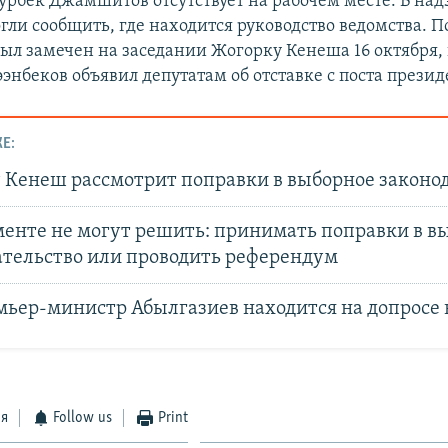
урбек Джамшитов отсутствует на рабочем месте. В на
гли сообщить, где находится руководство ведомства. П
л замечен на заседании Жогорку Кенеша 16 октября,
энбеков объявил депутатам об отставке с поста презид
Е:
 Кенеш рассмотрит поправки в выборное законо
менте не могут решить: принимать поправки в в
ательство или проводить референдум
мьер-министр Абылгазиев находится на допросе 
ся
Follow us
Print