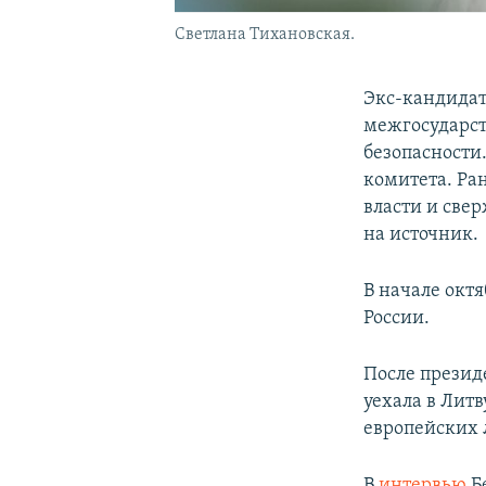
Светлана Тихановская.
Экс-кандидат
межгосударст
безопасности.
комитета. Ра
власти и све
на источник.
В начале окт
России.
После презид
уехала в Литв
европейских 
В
интервью
Б