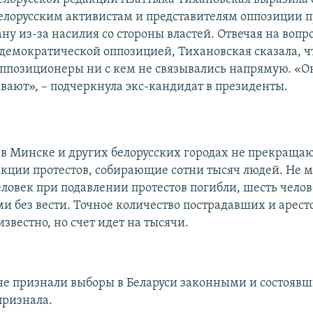
елорусским активистам и представителям оппозиции 
ну из-за насилия со стороны властей. Отвечая на вопр
 демократической оппозицией, Тихановская сказала, ч
оппозиционеры ни с кем не связывались напрямую. «О
вают», – подчеркнула экс-кандидат в президенты.
а в Минске и других белорусских городах не прекраща
кции протестов, собирающие сотни тысяч людей. Не 
ловек при подавлении протестов погибли, шесть челов
 без вести. Точное количество пострадавших и арест
известно, но счет идет на тысячи.
не признали выборы в Беларуси законными и состояв
признала.