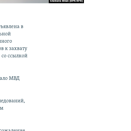
бъявлена в
ьной
нного
в к захвату
 со ссылкой
щало МВД
ледований,
ом
 сожаление,