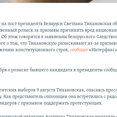
 на пост президента Беларуси Светлана Тихановская о
венный розыск за призывы причинить вред национал
 Об этом говорится в заявлении белорусского Следстве
нее о том, что Тихановскую разыскивают из-за призыво
ржению конституционного строя,
сообщал
«Интерфакс»
ября о розыске бывшего кандидата в президенты сооб
ентских выборов 9 августа Тихановская, опасаясь прес
у. Как представитель оппозиции она встретилась с ряд
лидеров с призывом поддержать протестующих.
елорусской редакции Азаттыка Тихановская выразила