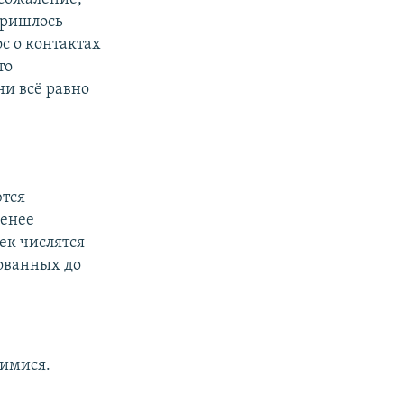
пришлось
ос о контактах
то
ни всё равно
ются
менее
ек числятся
ованных до
шимися.