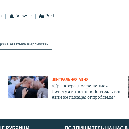
ся
Follow us
Print
рхив Азаттыка Кыргызстан
ЦЕНТРАЛЬНАЯ АЗИЯ
«Краткосрочное решение».
Почему амнистии в Центральной
Азии не панацея от проблемы?
Е РУБРИКИ
ПОДПИШИТЕСЬ НА НАС В