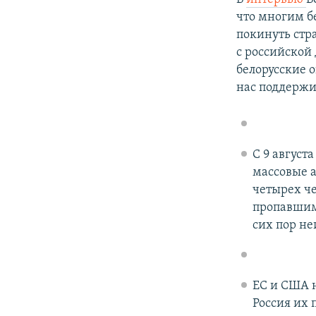
что многим б
покинуть стра
с российской
белорусские 
нас поддержи
С 9 август
массовые а
четырех че
пропавшими
сих пор не
ЕС и США 
Россия их 