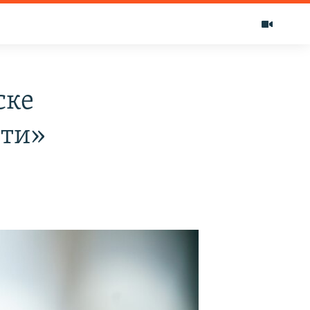
ске
сти»