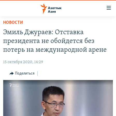
Доступность
ссылок
Вернуться
НОВОСТИ
к
ЦЕНТРАЛЬНАЯ АЗИЯ
Эмиль Джураев: Отставка
основному
НОВОСТИ
КАЗАХСТАН
содержанию
президента не обойдется без
ВОЙНА В УКРАИНЕ
Вернутся
КЫРГЫЗСТАН
потерь на международной арене
к
НА ДРУГИХ ЯЗЫКАХ
УЗБЕКИСТАН
главной
15 октября 2020, 14:29
ТАДЖИКИСТАН
ҚАЗАҚША
навигации
ПОДПИШИТЕСЬ НА НАС В СОЦСЕТЯХ
Вернутся
Поделиться
КЫРГЫЗЧА
к
ЎЗБЕКЧА
поиску
ТОҶИКӢ
Все сайты РСЕ/РС
TÜRKMENÇE