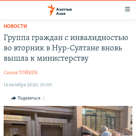
Доступность
ссылок
Вернуться
НОВОСТИ
к
ЦЕНТРАЛЬНАЯ АЗИЯ
Группа граждан с инвалидностью
основному
НОВОСТИ
КАЗАХСТАН
содержанию
во вторник в Нур-Султане вновь
ВОЙНА В УКРАИНЕ
Вернутся
КЫРГЫЗСТАН
вышла к министерству
к
НА ДРУГИХ ЯЗЫКАХ
УЗБЕКИСТАН
главной
Сания ТОЙКЕН
ТАДЖИКИСТАН
ҚАЗАҚША
навигации
ПОДПИШИТЕСЬ НА НАС В СОЦСЕТЯХ
Вернутся
14 октября 2020, 10:00
КЫРГЫЗЧА
к
ЎЗБЕКЧА
Поделиться
поиску
ТОҶИКӢ
Все сайты РСЕ/РС
TÜRKMENÇE