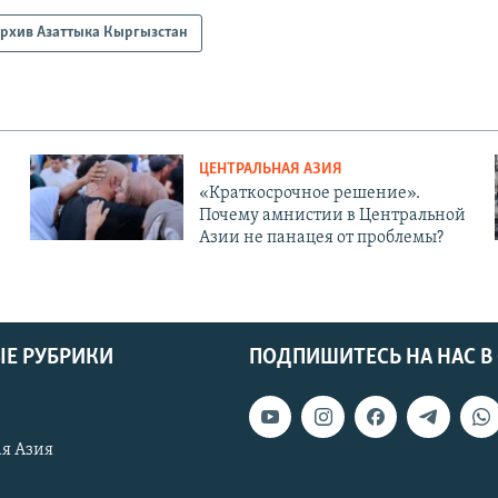
рхив Азаттыка Кыргызстан
ЦЕНТРАЛЬНАЯ АЗИЯ
«Краткосрочное решение».
Почему амнистии в Центральной
Азии не панацея от проблемы?
Е РУБРИКИ
ПОДПИШИТЕСЬ НА НАС В
я Азия