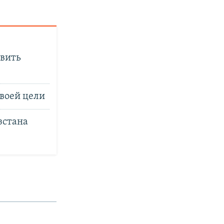
овить
своей цели
зстана