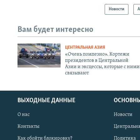
Новости
А
Вам будет интересно
ЦЕНТРАЛЬНАЯ АЗИЯ
«Очень помпезно». Кортежи
президентов в Центральной
Азии и эксцессы, которые с ними
связывают
ВЫХОДНЫЕ ДАННЫЕ
ОСНОВНЫ
О нас
Новости
Контакты
Центральна
Как обойти блокировку?
Политика