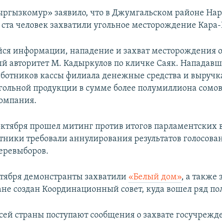
ргызкомур» заявило, что в Джумгальском районе На
е ста человек захватили угольное месторождение Кара-
я информации, нападение и захват месторождения 
 авторитет М. Кадыркулов по кличке Саяк. Нападав
аботников кассы филиала денежные средства и выручк
гольной продукции в сумме более полумиллиона сомов»
омпания.
октября прошел митинг против итогов парламентских 
стники требовали аннулирования результатов голосова
еревыборов.
октября демонстранты захватили
«Белый дом»
, а также
ране создан Координационный совет, куда вошел ряд по
 всей страны поступают сообщения о захвате госучрежд