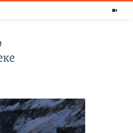
о
еке