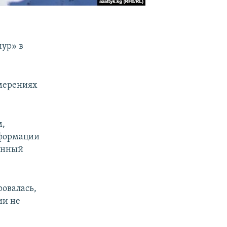
мур» в
амерениях
м,
нформации
данный
овалась,
ии не