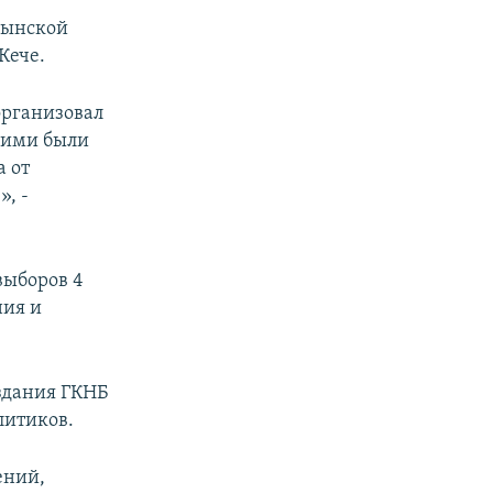
рынской
Кече.
организовал
шими были
а от
, -
выборов 4
ния и
 здания ГКНБ
литиков.
ений,