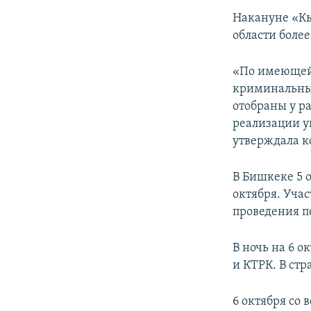
Накануне «Кы
области боле
«По имеющейс
криминальный
отобраны у р
реализации у
утверждала к
В Бишкеке 5 
октября. Уча
проведения п
В ночь на 6 
и КТРК. В ст
6 октября со