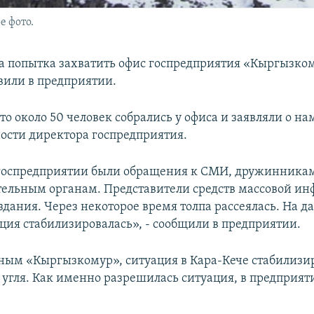
 фото.
ла попытка захватить офис госпредприятия «Кыргызко
вили в предприятии.
то около 50 человек собрались у офиса и заявляли о н
ности директора госпредприятия.
госпредприятии были обращения к СМИ, дружинника
ельным органам. Представители средств массовой и
здания. Через некоторое время толпа рассеялась. На 
ция стабилизировалась», - сообщили в предприятии.
ным «Кыргызкомур», ситуация в Кара-Кече стабилизир
а угля. Как именно разрешилась ситуация, в предприят