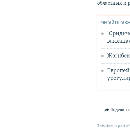
областных и
ЧИТАЙТЕ ТАКЖ
Юридиче
вакханал
Жээнбеко
Европей
урегули
Поделить
This item is part of