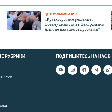
ЦЕНТРАЛЬНАЯ АЗИЯ
«Краткосрочное решение».
Почему амнистии в Центральной
Азии не панацея от проблемы?
Е РУБРИКИ
ПОДПИШИТЕСЬ НА НАС В
я Азия
века