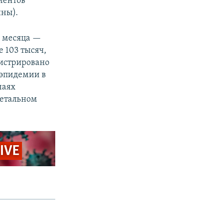
иентов
ины).
а месяца —
 103 тысяч,
гистрировано
 эпидемии в
чаях
летальном
LIVE