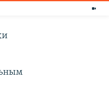
ки
льным