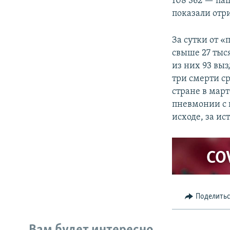
108 362 — па
показали отр
За сутки от 
свыше 27 тыс
из них 93 вы
три смерти с
стране в мар
пневмонии с 
исходе, за и
CO
Поделить