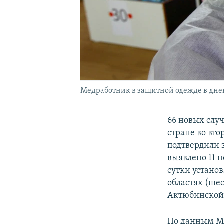
Медработник в защитной одежде в дне
66 новых слу
стране во вт
подтвердили з
выявлено 11 
сутки устано
областях (шес
Актюбинской 
По данным Ми