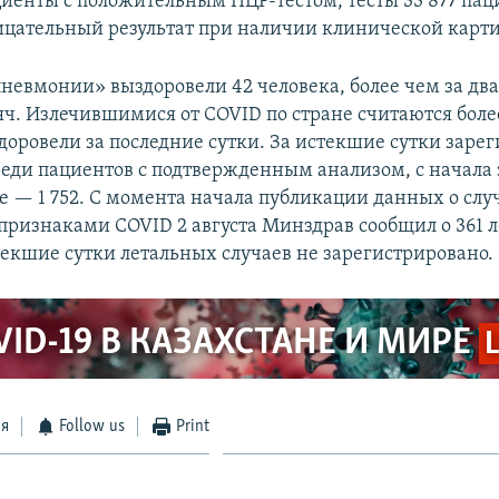
циенты с положительным ПЦР-тестом, тесты 33 877 пац
ицательный результат при наличии клинической карт
«пневмонии» выздоровели 42 человека, более чем за дв
яч. Излечившимися от COVID по стране считаются более
здоровели за последние сутки. За истекшие сутки заре
реди пациентов с подтвержденным анализом, с начала
те — 1 752. С момента начала публикации данных о слу
признаками COVID 2 августа Минздрав сообщил о 361 
стекшие сутки летальных случаев не зарегистрировано.
VID-19 В КАЗАХСТАНЕ И МИРЕ
ся
Follow us
Print