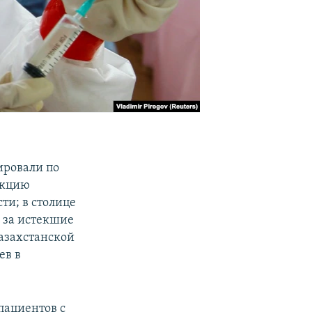
ировали по
екцию
ти; в столице
 за истекшие
Казахстанской
ев в
пациентов с