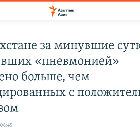
ахстане за минувшие сут
евших «пневмонией»
ено больше, чем
ированных с положите
зом
 08:45