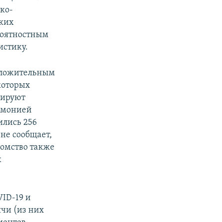
ко-
аких
роятностным
истику.
положительным
которых
рируют
евмонией
ились 256
 не сообщает,
домство также
х
ID-19 и
ячи (из них