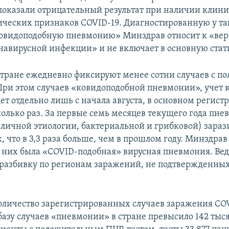
оказали отрицательный результат при наличии клини
ческих признаков COVID-19. Диагностированную у т
ковидоподобную пневмонию» Минздрав относит к «ве
навирусной инфекции» и не включает в основную стат
 стране ежедневно фиксируют менее сотни случаев с 
При этом случаев «ковидоподобной пневмонии», учет 
ет отдельно лишь с начала августа, в основном регист
колько раз. За первые семь месяцев текущего года пн
зличной этиологии, бактериальной и грибковой) зараз
, что в 3,3 раза больше, чем в прошлом году. Минздрав
з них была «COVID-подобная» вирусная пневмония. Ве
 разбивку по регионам заражений, не подтвержденны
личество зарегистрированных случаев заражения COV
базу случаев «пневмонии» в стране превысило 142 тыс