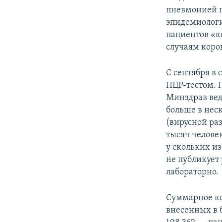
пневмонией п
эпидемиологи
пациентов «
случаям коро
С сентября в
ПЦР-тестом. 
Минздрав вед
больше в нес
(вирусной ра
тысяч человек
у скольких и
не публикует
лабораторно.
Суммарное ко
внесенных в 