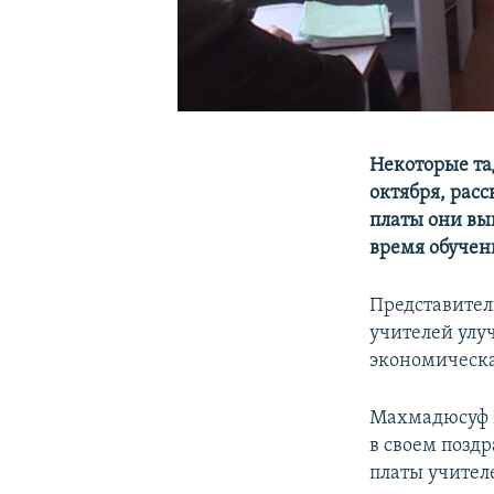
Некоторые та
октября, расс
платы они вы
время обучен
Представител
учителей улу
экономическа
Махмадюсуф И
в своем позд
платы учител