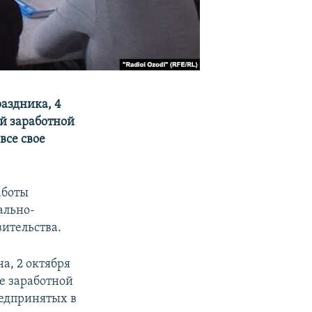
аздника, 4
ой заработной
все свое
аботы
ально-
ительства.
, 2 октября
е заработной
редпринятых в