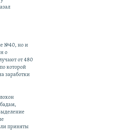
казал
е №40, но и
н о
лучают от 480
 по которой
на заработки
хлохон
ибадам,
 выделение
ие
были приняты