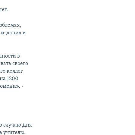
нет.
роблемах,
 издания и
нности в
вать своего
го коллег
на 1200
омони», -
по случаю Дня
ть учителю.