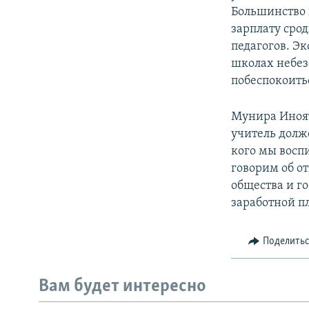
Большинство 
зарплату срод
педагогов. Э
школах небез
побеспокоитьс
Мунира Иноят
учитель долже
кого мы воспи
говорим об о
общества и г
заработной п
Поделить
Вам будет интересно