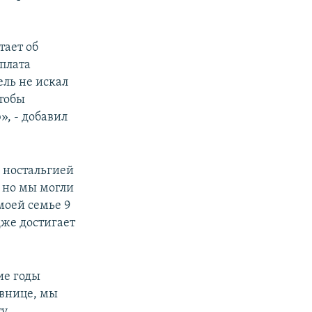
тает об
плата
ель не искал
тобы
», - добавил
с ностальгией
, но мы могли
моей семье 9
дже достигает
ие годы
авнице, мы
ту