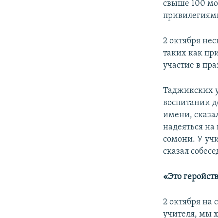
свыше 100 мо
привилегиями,
2 октября нес
таких как пр
участие в пр
Таджикских у
воспитании д
имени, сказа
надеяться на
сомони. У уч
сказал собесе
«Это геройст
2 октября на 
учителя, мы х