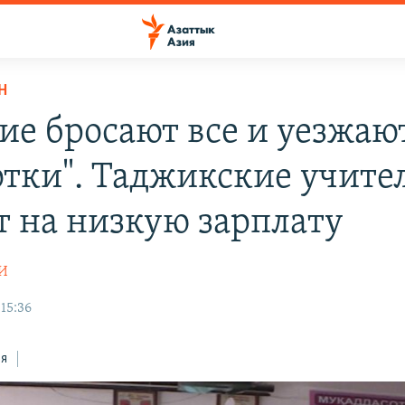
Н
ие бросают все и уезжаю
отки". Таджикские учите
т на низкую зарплату
И
15:36
ся