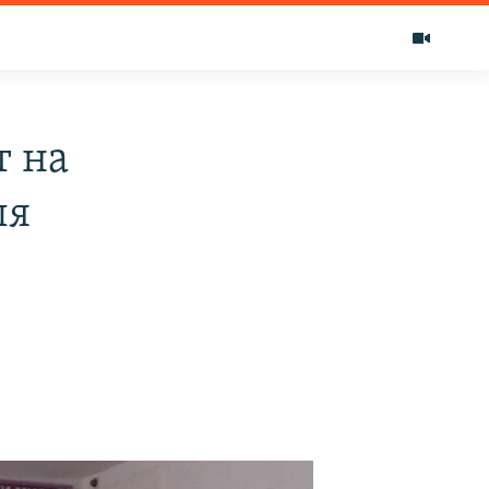
т на
ля