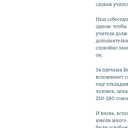
словам учител
Наш собеседн
одном: чтобы
учителя должн
дополнительн
спокойно зан
он.
За плечами Б
вспоминает со
еще откладыв
человек, цен
250-280 сомон
И вновь, вспо
имели много 
были освобожд