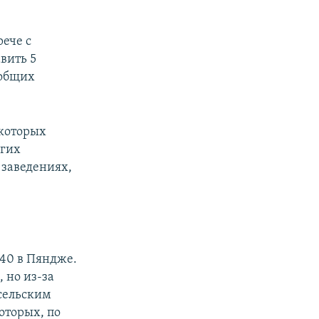
ече с
вить 5
 общих
 которых
угих
 заведениях,
40 в Пяндже.
, но из-за
сельским
которых, по