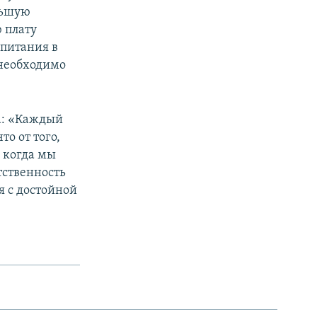
льшую
ю плату
спитания в
 необходимо
а: «Каждый
то от того,
, когда мы
тственность
я с достойной