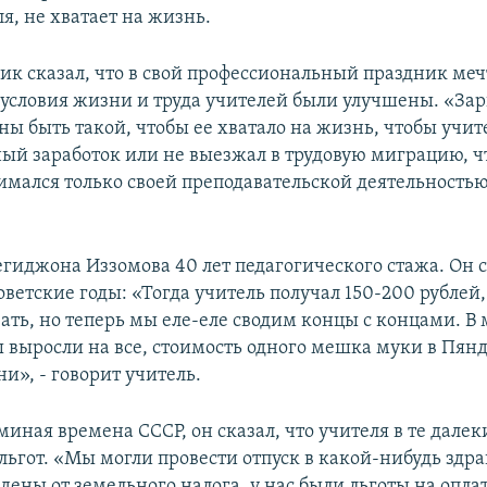
я, не хватает на жизнь.
ик сказал, что в свой профессиональный праздник меч
 условия жизни и труда учителей были улучшены. «Зар
ы быть такой, чтобы ее хватало на жизнь, чтобы учит
ый заработок или не выезжал в трудовую миграцию, ч
имался только своей преподавательской деятельностью
егиджона Иззомова 40 лет педагогического стажа. Он 
ветские годы: «Тогда учитель получал 150-200 рублей
ать, но теперь мы еле-еле сводим концы с концами. В 
ы выросли на все, стоимость одного мешка муки в Пян
и», - говорит учитель.
миная времена СССР, он сказал, что учителя в те далек
льгот. «Мы могли провести отпуск в какой-нибудь здр
ены от земельного налога, у нас были льготы на опла