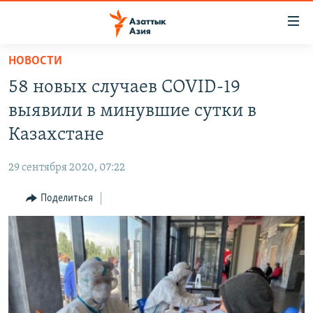
Доступность
ссылок
Вернуться
НОВОСТИ
к
ЦЕНТРАЛЬНАЯ АЗИЯ
58 новых случаев COVID-19
основному
НОВОСТИ
КАЗАХСТАН
содержанию
выявили в минувшие сутки в
ВОЙНА В УКРАИНЕ
Вернутся
КЫРГЫЗСТАН
Казахстане
к
НА ДРУГИХ ЯЗЫКАХ
УЗБЕКИСТАН
главной
29 сентября 2020, 07:22
ТАДЖИКИСТАН
ҚАЗАҚША
навигации
ПОДПИШИТЕСЬ НА НАС В СОЦСЕТЯХ
Вернутся
Поделиться
КЫРГЫЗЧА
к
ЎЗБЕКЧА
поиску
ТОҶИКӢ
Все сайты РСЕ/РС
TÜRKMENÇE