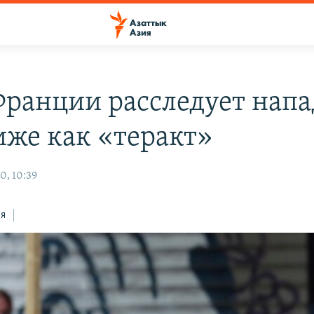
ранции расследует нап
иже как «теракт»
0, 10:39
ся