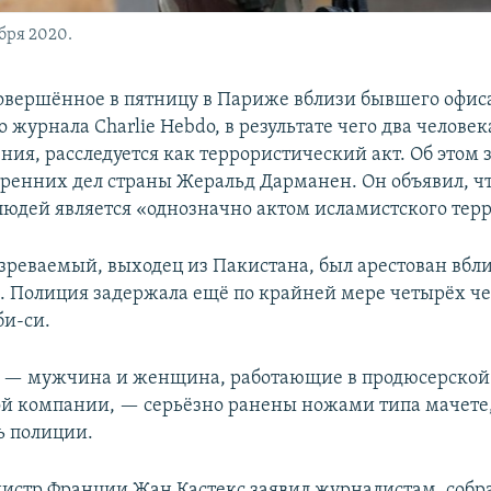
бря 2020.
овершённое в пятницу в Париже вблизи бывшего офис
 журнала Charlie Hebdo, в результате чего два челове
ния, расследуется как террористический акт. Об этом 
ренних дел страны Жеральд Дарманен. Он объявил, ч
людей является «однозначно актом исламистского тер
зреваемый, выходец из Пакистана, был арестован вбл
. Полиция задержала ещё по крайней мере четырёх че
и-си.
 — мужчина и женщина, работающие в продюсерской
й компании, — серьёзно ранены ножами типа мачете
ь полиции.
стр Франции Жан Кастекс заявил журналистам, собр