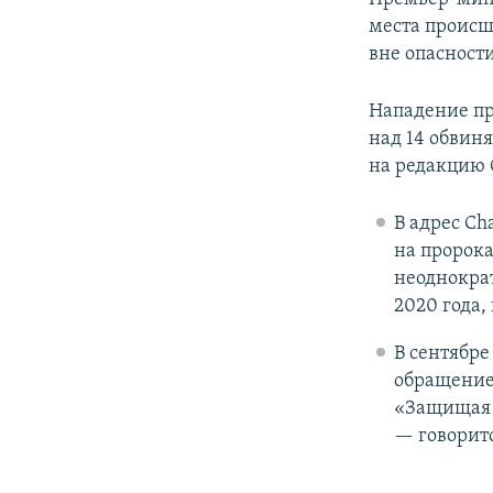
места происш
вне опасности
Нападение пр
над 14 обвин
на редакцию C
В адрес Ch
на пророка
неоднократ
2020 года,
В сентябре
обращением
«Защищая с
— говорит