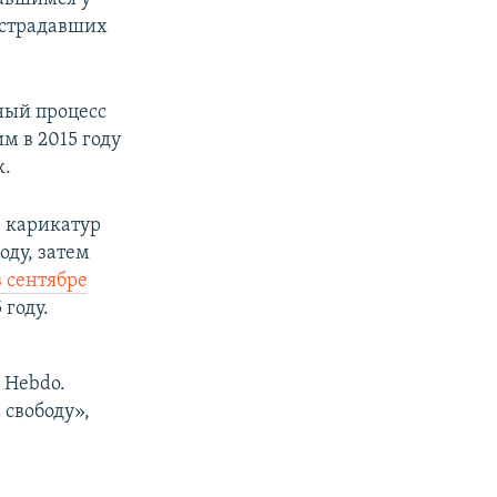
острадавших
ный процесс
м в 2015 году
к.
ю карикатур
оду, затем
в сентябре
 году.
 Hebdo.
 свободу»,