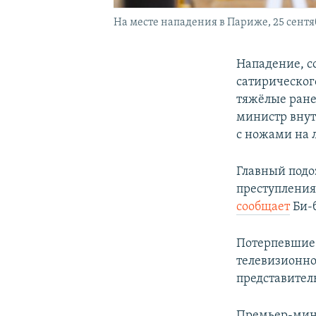
На месте нападения в Париже, 25 сентя
Нападение, с
сатирического
тяжёлые ране
министр внут
с ножами на 
Главный подо
преступления
сообщает
Би-б
Потерпевшие
телевизионно
представител
Премьер-мини