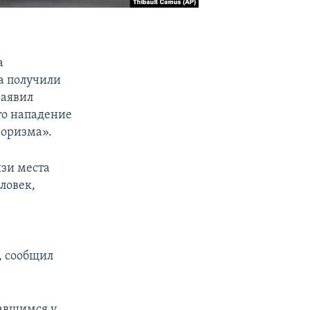
а
ка получили
заявил
то нападение
роризма».
изи места
ловек,
, сообщил
авшимся у