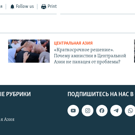
ся
Follow us
Print
ЦЕНТРАЛЬНАЯ АЗИЯ
«Краткосрочное решение».
Почему амнистии в Центральной
Азии не панацея от проблемы?
Е РУБРИКИ
ПОДПИШИТЕСЬ НА НАС В
я Азия