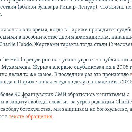
ествия (вблизи бульвара Ришар-Ленуар), что жизнь п
.
оизошло в то время, когда в Париже проводится судеб
яемыми в пособничестве двоим джихадистам, напавши
harlie Hebdo. Жертвами теракта тогда стали 12 челове
arlie Hebdo регулярно поступают угрозы за публикаци
 Мухаммеда. Журнал впервые опубликовал их в 2005 г
но делал то же самое. В последние раз это произошло
 когда в Париже начался суд по делу о нападении в 2015
 более 90 французских СМИ обратились к читателям с
 в защиту свободы слова из-за угроз редакции Charlie
вободу богохульства, мы защищаем не богохульство, а
ся в
тексте обращения
.