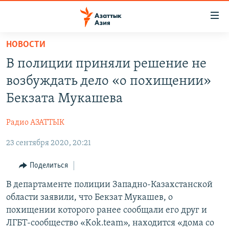
Доступность
ссылок
Вернуться
НОВОСТИ
к
ЦЕНТРАЛЬНАЯ АЗИЯ
В полиции приняли решение не
основному
НОВОСТИ
КАЗАХСТАН
содержанию
возбуждать дело «о похищении»
ВОЙНА В УКРАИНЕ
Вернутся
КЫРГЫЗСТАН
Бекзата Мукашева
к
НА ДРУГИХ ЯЗЫКАХ
УЗБЕКИСТАН
главной
Радио АЗАТТЫК
ТАДЖИКИСТАН
ҚАЗАҚША
навигации
ПОДПИШИТЕСЬ НА НАС В СОЦСЕТЯХ
Вернутся
23 сентября 2020, 20:21
КЫРГЫЗЧА
к
ЎЗБЕКЧА
Поделиться
поиску
ТОҶИКӢ
В департаменте полиции Западно-Казахстанской
Все сайты РСЕ/РС
области заявили, что Бекзат Мукашев, о
TÜRKMENÇE
похищении которого ранее сообщали его друг и
ЛГБТ-сообщество «Kok.team», находится «дома со