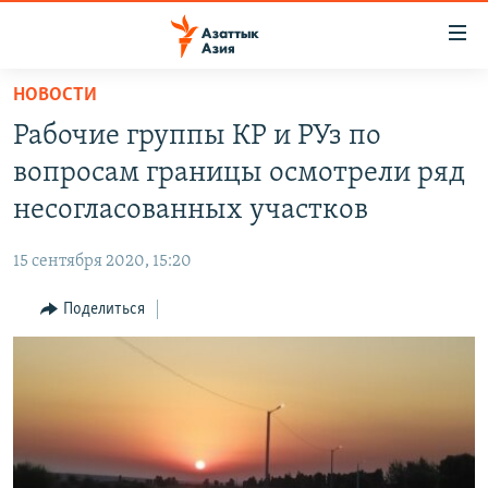
Доступность
ссылок
Вернуться
НОВОСТИ
к
ЦЕНТРАЛЬНАЯ АЗИЯ
Рабочие группы КР и РУз по
основному
НОВОСТИ
КАЗАХСТАН
содержанию
вопросам границы осмотрели ряд
ВОЙНА В УКРАИНЕ
Вернутся
КЫРГЫЗСТАН
несогласованных участков
к
НА ДРУГИХ ЯЗЫКАХ
УЗБЕКИСТАН
главной
15 сентября 2020, 15:20
ТАДЖИКИСТАН
ҚАЗАҚША
навигации
ПОДПИШИТЕСЬ НА НАС В СОЦСЕТЯХ
Вернутся
Поделиться
КЫРГЫЗЧА
к
ЎЗБЕКЧА
поиску
ТОҶИКӢ
Все сайты РСЕ/РС
TÜRKMENÇE