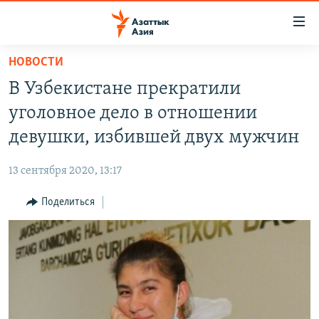
Доступность
ссылок
Вернуться
НОВОСТИ
к
ЦЕНТРАЛЬНАЯ АЗИЯ
В Узбекистане прекратили
основному
НОВОСТИ
КАЗАХСТАН
содержанию
уголовное дело в отношении
ВОЙНА В УКРАИНЕ
Вернутся
КЫРГЫЗСТАН
девушки, избившей двух мужчин
к
НА ДРУГИХ ЯЗЫКАХ
УЗБЕКИСТАН
главной
13 сентября 2020, 13:17
ТАДЖИКИСТАН
ҚАЗАҚША
навигации
ПОДПИШИТЕСЬ НА НАС В СОЦСЕТЯХ
Вернутся
Поделиться
КЫРГЫЗЧА
к
ЎЗБЕКЧА
поиску
ТОҶИКӢ
Все сайты РСЕ/РС
TÜRKMENÇE