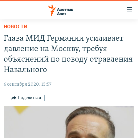
Доступность
ссылок
Вернуться
НОВОСТИ
к
ЦЕНТРАЛЬНАЯ АЗИЯ
Глава МИД Германии усиливает
основному
НОВОСТИ
КАЗАХСТАН
содержанию
давление на Москву, требуя
ВОЙНА В УКРАИНЕ
Вернутся
КЫРГЫЗСТАН
объяснений по поводу отравления
к
НА ДРУГИХ ЯЗЫКАХ
УЗБЕКИСТАН
Навального
главной
ТАДЖИКИСТАН
ҚАЗАҚША
навигации
ПОДПИШИТЕСЬ НА НАС В СОЦСЕТЯХ
6 сентября 2020, 13:57
Вернутся
КЫРГЫЗЧА
к
Поделиться
ЎЗБЕКЧА
поиску
ТОҶИКӢ
Все сайты РСЕ/РС
TÜRKMENÇE