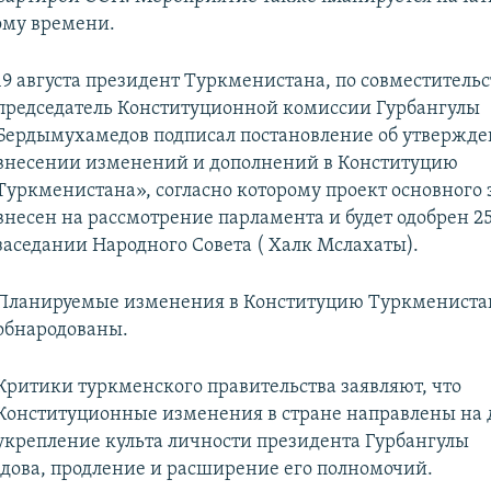
ому времени.
19 августа президент Туркменистана, по совместительс
председатель Конституционной комиссии Гурбангулы
Бердымухамедов подписал постановление об утвержд
внесении изменений и дополнений в Конституцию
Туркменистана», согласно которому проект основного 
внесен на рассмотрение парламента и будет одобрен 25
заседании Народного Совета ( Халк Мслахаты).
Планируемые изменения в Конституцию Туркмениста
обнародованы.
Критики туркменского правительства заявляют, что
Конституционные изменения в стране направлены на
укрепление культа личности президента Гурбангулы
ова, продление и расширение его полномочий.