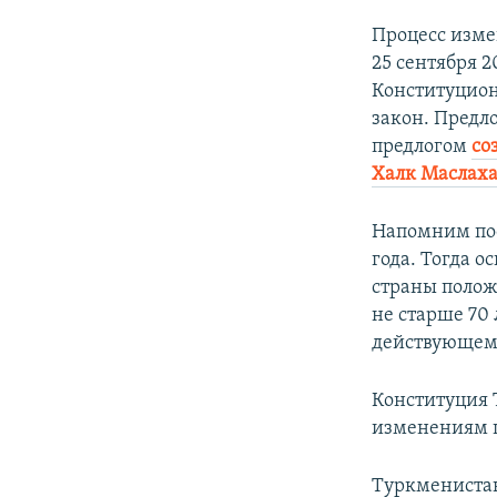
Процесс изм
25 сентября 
Конституцион
закон. Предл
предлогом
со
Халк Маслаха
Напомним пос
года. Тогда 
страны полож
не старше 70 
действующему
Конституция 
изменениям ше
Туркменистан