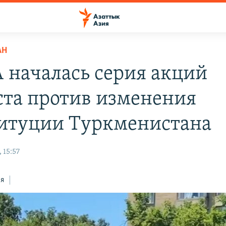
АН
 началась серия акций
ста против изменения
итуции Туркменистана
 15:57
ся