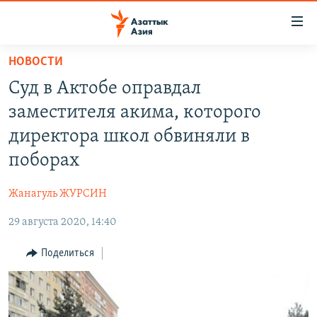
Доступность
ссылок
Вернуться
НОВОСТИ
к
ЦЕНТРАЛЬНАЯ АЗИЯ
Суд в Актобе оправдал
основному
НОВОСТИ
КАЗАХСТАН
содержанию
заместителя акима, которого
ВОЙНА В УКРАИНЕ
Вернутся
КЫРГЫЗСТАН
директора школ обвиняли в
к
НА ДРУГИХ ЯЗЫКАХ
УЗБЕКИСТАН
поборах
главной
ТАДЖИКИСТАН
ҚАЗАҚША
навигации
ПОДПИШИТЕСЬ НА НАС В СОЦСЕТЯХ
Жанагуль ЖУРСИН
Вернутся
КЫРГЫЗЧА
к
29 августа 2020, 14:40
ЎЗБЕКЧА
поиску
Поделиться
ТОҶИКӢ
Все сайты РСЕ/РС
TÜRKMENÇE