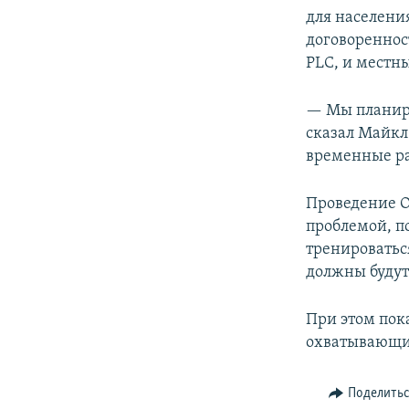
для населени
договоренност
PLC, и местны
— Мы планируе
сказал Майкл
временные ра
Проведение О
проблемой, п
тренироватьс
должны будут
При этом пока
охватывающий
Поделить