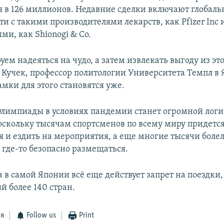
я в 126 миллионов. Недавние сделки включают глобал
и с такими производителями лекарств, как Pfizer Inc 
ми, как Shionogi & Co.
м надеяться на чудо, а затем извлекать выгоду из это
 Кучек, профессор политологии Университета Темпл в
мки для этого становятся уже.
лимпиады в условиях пандемии станет огромной лог
оскольку тысячам спортсменов по всему миру придетс
я и ездить на мероприятия, а еще многие тысячи бол
 где-то безопасно размещаться.
 в самой Японии всё еще действует запрет на поездки,
 более 140 стран.
ся
Follow us
Print