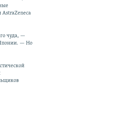
ьные
и AstraZeneca
го чуда, —
 Японии. — Но
истической
я
ельщиков