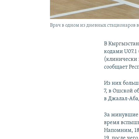
Врач в одном из дневных стационаров в
В Кыргызстан
кодами U07.1
(клинически 
сообщает Рес
Из них больше
7, в Ошской о
в Джалал-Абад
За минувшие 
время вспышк
Напомним, 18
19, после чег