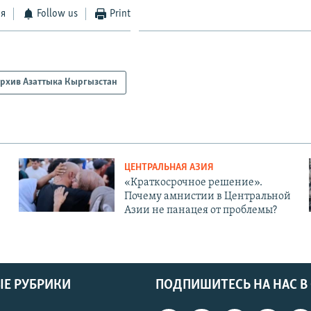
ся
Follow us
Print
рхив Азаттыка Кыргызстан
ЦЕНТРАЛЬНАЯ АЗИЯ
«Краткосрочное решение».
Почему амнистии в Центральной
Азии не панацея от проблемы?
Е РУБРИКИ
ПОДПИШИТЕСЬ НА НАС В