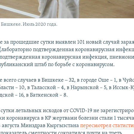
 Бишкеке. Июль 2020 года.
е за прошедшие сутки выявлен 101 новый случай зара
 (лабораторно подтвержденная коронавирусная инфекци
подтвержденная коронавирусная инфекция, пневмония
публиканский штаб по борьбе с коронавирусом.
 всего случаев в Бишкеке ‒ 32, в городе Оше – 1, в Чуй
бласти – 10, в Таласской – 4, в Нарынской – 5, в Иссык-К
ской – 16, в Баткенской – 8.
сутки летальных исходов от COVID-19 не зарегистриро
и коронавируса в КР жертвами болезни стали 1 тысяча
 августа Минздрав Кыргызстана
пересмотрел статист
о показатель смертности сократился почти на треть.