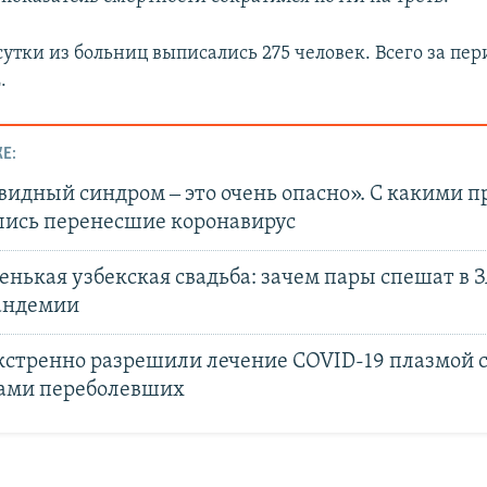
сутки из больниц выписались 275 человек. Всего за пе
.
Е:
видный синдром ‒ это очень опасно». С какими 
лись перенесшие коронавирус
нькая узбекская свадьба: зачем пары спешат в З
андемии
кстренно разрешили лечение COVID-19 плазмой 
ами переболевших