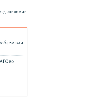
риод эпидемии
проблемами
АГС во
с