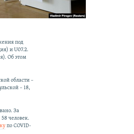
жения под
я) и U07.2.
). Об этом
ской области –
ульской – 18,
вано. За
 58 человек.
ику
по COVID-