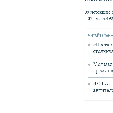
За истекшие 
– 37 тысяч 492
ЧИТАЙТЕ ТАКЖ
«Постко
столкну
Моя мале
время п
В США э
антител