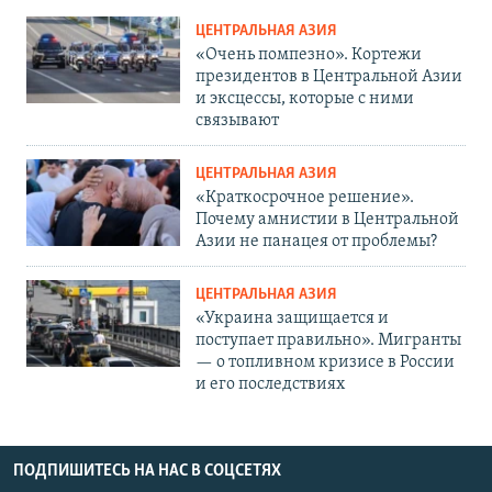
ЦЕНТРАЛЬНАЯ АЗИЯ
«Очень помпезно». Кортежи
президентов в Центральной Азии
и эксцессы, которые с ними
связывают
ЦЕНТРАЛЬНАЯ АЗИЯ
«Краткосрочное решение».
Почему амнистии в Центральной
Азии не панацея от проблемы?
ЦЕНТРАЛЬНАЯ АЗИЯ
«Украина защищается и
поступает правильно». Мигранты
— о топливном кризисе в России
и его последствиях
ПОДПИШИТЕСЬ НА НАС В СОЦСЕТЯХ