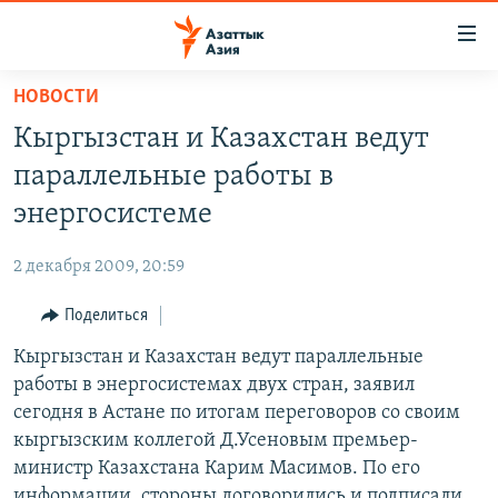
Доступность
ссылок
Вернуться
НОВОСТИ
к
ЦЕНТРАЛЬНАЯ АЗИЯ
Кыргызстан и Казахстан ведут
основному
НОВОСТИ
КАЗАХСТАН
содержанию
параллельные работы в
ВОЙНА В УКРАИНЕ
Вернутся
КЫРГЫЗСТАН
энергосистеме
к
НА ДРУГИХ ЯЗЫКАХ
УЗБЕКИСТАН
главной
2 декабря 2009, 20:59
ТАДЖИКИСТАН
ҚАЗАҚША
навигации
ПОДПИШИТЕСЬ НА НАС В СОЦСЕТЯХ
Вернутся
Поделиться
КЫРГЫЗЧА
к
Кыргызстан и Казахстан ведут параллельные
ЎЗБЕКЧА
поиску
работы в энергосистемах двух стран, заявил
ТОҶИКӢ
Все сайты РСЕ/РС
сегодня в Астане по итогам переговоров со своим
кыргызским коллегой Д.Усеновым премьер-
TÜRKMENÇE
министр Казахстана Карим Масимов. По его
информации, стороны договорились и подписали