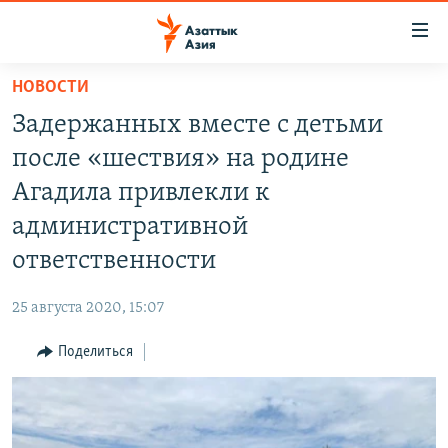
Доступность
ссылок
Вернуться
НОВОСТИ
к
ЦЕНТРАЛЬНАЯ АЗИЯ
Задержанных вместе с детьми
основному
НОВОСТИ
КАЗАХСТАН
содержанию
после «шествия» на родине
ВОЙНА В УКРАИНЕ
Вернутся
КЫРГЫЗСТАН
Агадила привлекли к
к
НА ДРУГИХ ЯЗЫКАХ
УЗБЕКИСТАН
административной
главной
ТАДЖИКИСТАН
ҚАЗАҚША
навигации
ответственности
ПОДПИШИТЕСЬ НА НАС В СОЦСЕТЯХ
Вернутся
КЫРГЫЗЧА
к
25 августа 2020, 15:07
ЎЗБЕКЧА
поиску
Поделиться
ТОҶИКӢ
Все сайты РСЕ/РС
TÜRKMENÇE