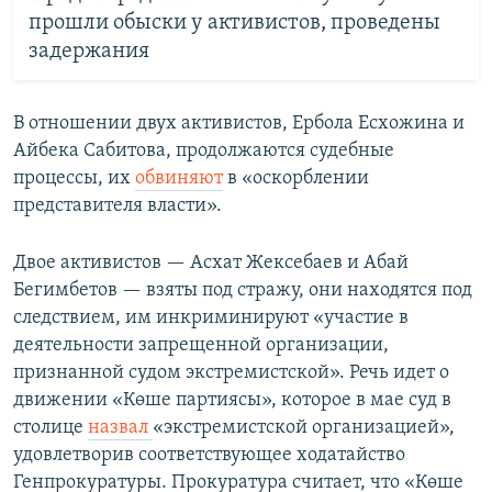
прошли обыски у активистов, проведены
задержания
В отношении двух активистов, Ербола Есхожина и
Айбека Сабитова, продолжаются судебные
процессы, их
обвиняют
в «оскорблении
представителя власти».
Двое активистов — Асхат Жексебаев и Абай
Бегимбетов — взяты под стражу, они находятся под
следствием, им инкриминируют «участие в
деятельности запрещенной организации,
признанной судом экстремистской». Речь идет о
движении «Көше партиясы», которое в мае суд в
столице
назвал
«экстремистской организацией»,
удовлетворив соответствующее ходатайство
Генпрокуратуры. Прокуратура считает, что «Көше