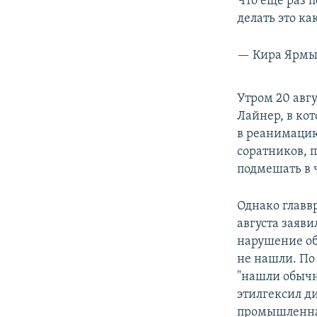
Что ещё раз 
делать это к
— Кира Ярмы
Утром 20 авгу
Лайнер, в ко
в реанимацию 
соратников, 
подмешать в 
Однако главв
августа заяви
нарушение об
не нашли. По
"нашли обычн
этилгексил ди
промышленная