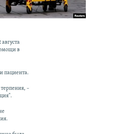
 августа
помощи в
ли пациента.
 терпения, –
ция".
не
ия.