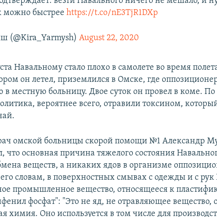
подтверждает: везти Навального ничего не мешало, и 
ак можно быстрее
https://t.co/nE3TjR1DXp
ш (@Kira_Yarmysh)
August 22, 2020
ста Навальному стало плохо в самолете во время полета
тором он летел, приземлился в Омске, где оппозиционе
в местную больницу. Двое суток он провел в коме. По
политика, вероятнее всего, отравили токсином, которы
чай.
рач омской больницы скорой помощи №1 Александр М
л, что основная причина тяжелого состояния Навального
мена веществ, а никаких ядов в организме оппозици
 его словам, в поверхностных смывах с одежды и с рук
ое промышленное вещество, относящееся к пластифик
фенил фосфат": "Это не яд, не отравляющее вещество,
 химия. Оно используется в том числе для производс