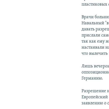
пластиковых с
Врачи больни
Навальный "в
давать разреш
прислали сам
так как ему м
настаивали н
что вылечить
Лишь вечером
оппозиционно
Германию.
Разрешение на
Европейский 
заявлению о 