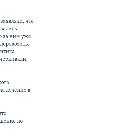
заявляли, что
ывались
о за ним уже
 перевозить,
литика
дчеркивали,
кого
на лечение в
что
ешение по