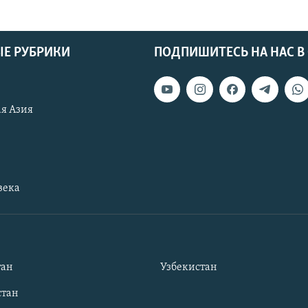
Е РУБРИКИ
ПОДПИШИТЕСЬ НА НАС В
я Азия
века
тан
Узбекистан
тан