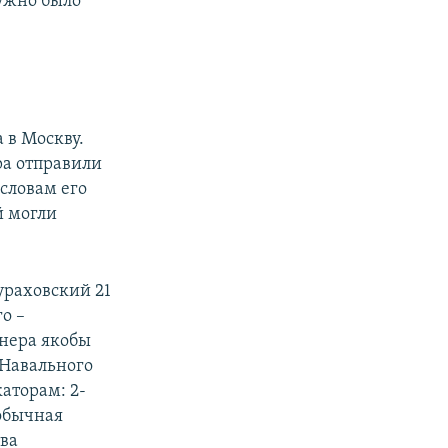
нужно было
 в Москву.
ра отправили
 словам его
й могли
ураховский 21
 –​
онера якобы
 Навального
аторам: 2-
 обычная
тва