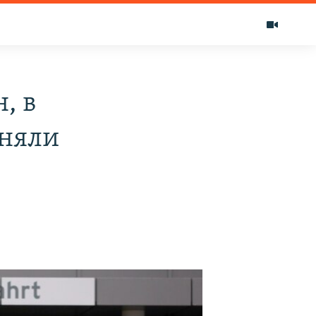
, в
иняли