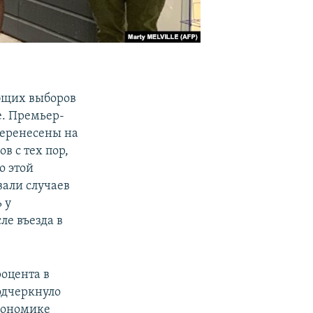
общих выборов
е. Премьер-
перенесены на
в с тех пор,
о этой
вали случаев
 у
ле въезда в
роцента в
одчеркнуло
кономике