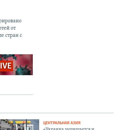
трировано
ртей от
е стран c
LIVE
ЦЕНТРАЛЬНАЯ АЗИЯ
«Украина защищается и