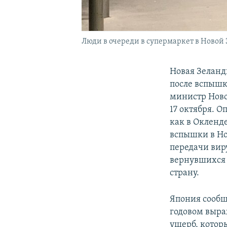
Люди в очереди в супермаркет в Новой
Новая Зеланд
после вспышк
министр Ново
17 октября. О
как в Окленд
вспышки в Но
передачи виру
вернувшихся 
страну.
Япония сообщи
годовом выра
ущерб, котор