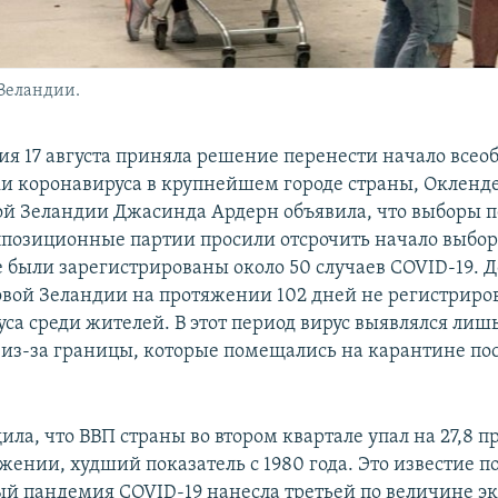
 Зеландии.
ия 17 августа приняла решение перенести начало все
и коронавируса в крупнейшем городе страны, Окленд
й Зеландии Джасинда Ардерн объявила, что выборы 
ппозиционные партии просили отсрочить начало выборо
е были зарегистрированы около 50 случаев COVID-19. Д
вой Зеландии на протяжении 102 дней не регистриро
са среди жителей. В этот период вирус выявлялся лишь
из-за границы, которые помещались на карантине пос
ла, что ВВП страны во втором квартале упал на 27,8 п
жении, худший показатель с 1980 года. Это известие п
ый пандемия COVID-19 нанесла третьей по величине э