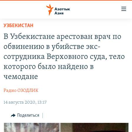
Доступность
ссылок
Вернуться
УЗБЕКИСТАН
к
ЦЕНТРАЛЬНАЯ АЗИЯ
В Узбекистане арестован врач по
основному
НОВОСТИ
КАЗАХСТАН
содержанию
обвинению в убийстве экс-
ВОЙНА В УКРАИНЕ
Вернутся
КЫРГЫЗСТАН
сотрудника Верховного суда, тело
к
НА ДРУГИХ ЯЗЫКАХ
УЗБЕКИСТАН
которого было найдено в
главной
ТАДЖИКИСТАН
ҚАЗАҚША
навигации
чемодане
ПОДПИШИТЕСЬ НА НАС В СОЦСЕТЯХ
Вернутся
КЫРГЫЗЧА
к
Радио ОЗОДЛИК
ЎЗБЕКЧА
поиску
14 августа 2020, 13:17
ТОҶИКӢ
Все сайты РСЕ/РС
Поделиться
TÜRKMENÇE