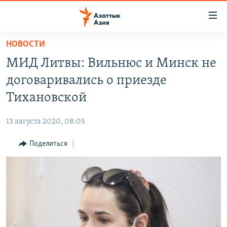
Доступность
ссылок
Вернуться
НОВОСТИ
к
ЦЕНТРАЛЬНАЯ АЗИЯ
МИД Литвы: Вильнюс и Минск не
основному
НОВОСТИ
КАЗАХСТАН
содержанию
договаривались о приезде
ВОЙНА В УКРАИНЕ
Вернутся
КЫРГЫЗСТАН
Тихановской
к
НА ДРУГИХ ЯЗЫКАХ
УЗБЕКИСТАН
главной
13 августа 2020, 08:05
ТАДЖИКИСТАН
ҚАЗАҚША
навигации
ПОДПИШИТЕСЬ НА НАС В СОЦСЕТЯХ
Вернутся
Поделиться
КЫРГЫЗЧА
к
ЎЗБЕКЧА
поиску
ТОҶИКӢ
Все сайты РСЕ/РС
TÜRKMENÇE