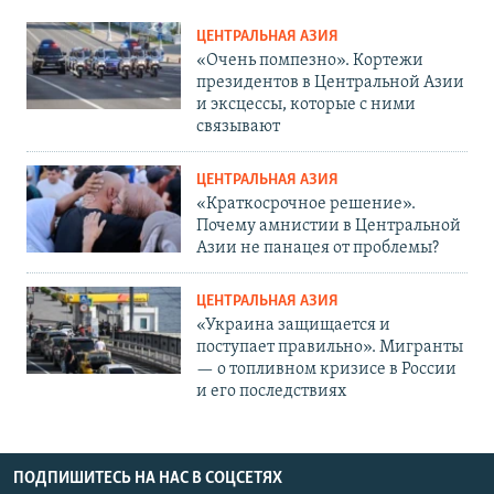
ЦЕНТРАЛЬНАЯ АЗИЯ
«Очень помпезно». Кортежи
президентов в Центральной Азии
и эксцессы, которые с ними
связывают
ЦЕНТРАЛЬНАЯ АЗИЯ
«Краткосрочное решение».
Почему амнистии в Центральной
Азии не панацея от проблемы?
ЦЕНТРАЛЬНАЯ АЗИЯ
«Украина защищается и
поступает правильно». Мигранты
— о топливном кризисе в России
и его последствиях
ПОДПИШИТЕСЬ НА НАС В СОЦСЕТЯХ