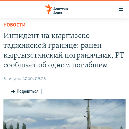
Доступность
ссылок
Вернуться
НОВОСТИ
к
ЦЕНТРАЛЬНАЯ АЗИЯ
Инцидент на кыргызско-
основному
НОВОСТИ
КАЗАХСТАН
содержанию
таджикской границе: ранен
ВОЙНА В УКРАИНЕ
Вернутся
КЫРГЫЗСТАН
кыргызстанский пограничник, РТ
к
НА ДРУГИХ ЯЗЫКАХ
УЗБЕКИСТАН
сообщает об одном погибшем
главной
ТАДЖИКИСТАН
ҚАЗАҚША
навигации
ПОДПИШИТЕСЬ НА НАС В СОЦСЕТЯХ
6 августа 2020, 09:26
Вернутся
КЫРГЫЗЧА
к
Поделиться
ЎЗБЕКЧА
поиску
ТОҶИКӢ
Все сайты РСЕ/РС
TÜRKMENÇE