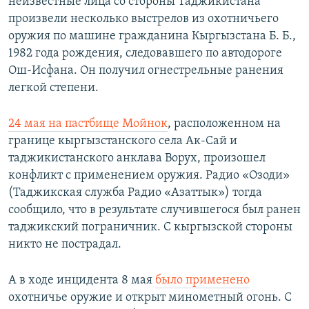
неизвестные лица со стороны Таджикистана
произвели несколько выстрелов из охотничьего
оружия по машине гражданина Кыргызстана Б. Б.,
1982 года рождения, следовавшего по автодороге
Ош-Исфана. Он получил огнестрельные ранения
легкой степени.
24 мая на пастбище Мойнок
, расположенном на
границе кыргызстанского села Ак-Сай и
таджикистанского анклава Ворух, произошел
конфликт с применением оружия. Радио «Озоди»
(Таджикская служба Радио «Азаттык») тогда
сообщило, что в результате случившегося был ранен
таджикский пограничник. С кыргызской стороны
никто не пострадал.
А в ходе инцидента 8 мая
было применено
охотничье оружие и открыт минометный огонь. С