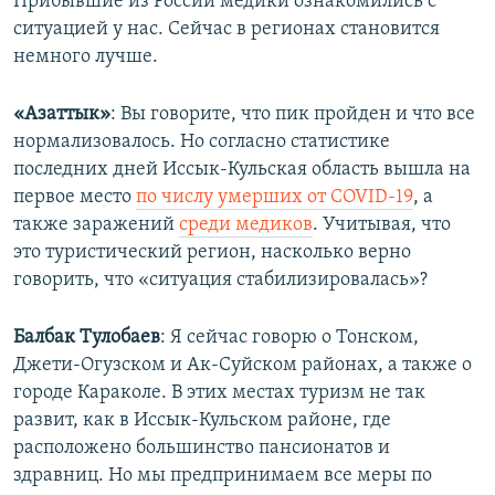
Прибывшие из России медики ознакомились с
ситуацией у нас. Сейчас в регионах становится
немного лучше.
«Азаттык»
: Вы говорите, что пик пройден и что все
нормализовалось. Но согласно статистике
последних дней Иссык-Кульская область вышла на
первое место
по числу умерших от COVID-19
, а
также заражений
среди медиков
. Учитывая, что
это туристический регион, насколько верно
говорить, что «ситуация стабилизировалась»?
Балбак Тулобаев
: Я сейчас говорю о Тонском,
Джети-Огузском и Ак-Суйском районах, а также о
городе Караколе. В этих местах туризм не так
развит, как в Иссык-Кульском районе, где
расположено большинство пансионатов и
здравниц. Но мы предпринимаем все меры по