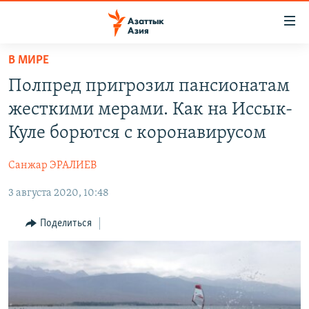
Доступность
ссылок
Вернуться
В МИРЕ
к
ЦЕНТРАЛЬНАЯ АЗИЯ
Полпред пригрозил пансионатам
основному
НОВОСТИ
КАЗАХСТАН
содержанию
жесткими мерами. Как на Иссык-
ВОЙНА В УКРАИНЕ
Вернутся
КЫРГЫЗСТАН
Куле борются с коронавирусом
к
НА ДРУГИХ ЯЗЫКАХ
УЗБЕКИСТАН
главной
Санжар ЭРАЛИЕВ
ТАДЖИКИСТАН
ҚАЗАҚША
навигации
ПОДПИШИТЕСЬ НА НАС В СОЦСЕТЯХ
Вернутся
3 августа 2020, 10:48
КЫРГЫЗЧА
к
ЎЗБЕКЧА
Поделиться
поиску
ТОҶИКӢ
Все сайты РСЕ/РС
TÜRKMENÇE