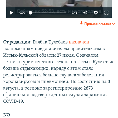
Auto
0:00
2:41
240p
Прямая ссылка
360p
480p
От редакции
: Балбак Тулобаев
назначен
полномочным представителем правительства в
720p
Иссык-Кульской области 27 июля. С началом
1080p
Auto
240p
360p
480p
летнего туристического сезона на Иссык-Куле стало
больше отдыхающих, наряду с этим стало
720p
1080p
регистрироваться больше случаев заболевания
коронавирусом и пневмонией. По состоянию на 3
августа, в регионе зарегистрировано 2873
официально подтвержденных случая заражения
COVID-19.
NO