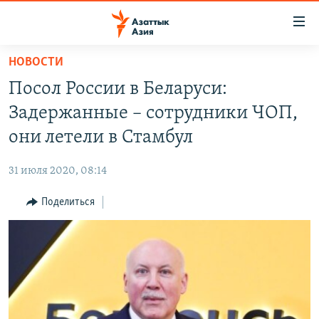
Доступность
ссылок
Вернуться
НОВОСТИ
к
ЦЕНТРАЛЬНАЯ АЗИЯ
Посол России в Беларуси:
основному
НОВОСТИ
КАЗАХСТАН
содержанию
Задержанные – сотрудники ЧОП,
ВОЙНА В УКРАИНЕ
Вернутся
КЫРГЫЗСТАН
они летели в Стамбул
к
НА ДРУГИХ ЯЗЫКАХ
УЗБЕКИСТАН
главной
31 июля 2020, 08:14
ТАДЖИКИСТАН
ҚАЗАҚША
навигации
ПОДПИШИТЕСЬ НА НАС В СОЦСЕТЯХ
Вернутся
Поделиться
КЫРГЫЗЧА
к
ЎЗБЕКЧА
поиску
ТОҶИКӢ
Все сайты РСЕ/РС
TÜRKMENÇE