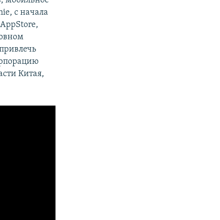
в, мобильное
ie, с начала
 AppStore,
новном
 привлечь
орпорацию
асти Китая,