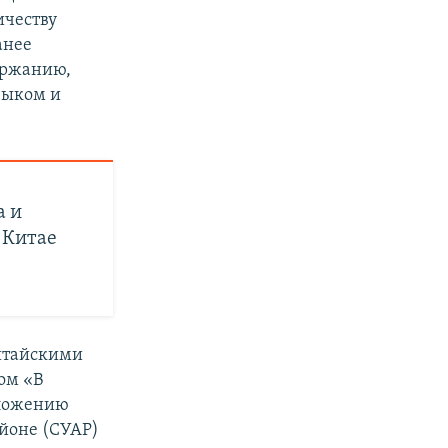
ичеству
анее
держанию,
зыком и
а и
 Китае
китайскими
ом «В
оложению
йоне (СУАР)