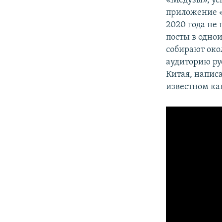
«Медузы», ус
приложение «
2020 года не 
посты в одн
собирают око
аудиторию ру
Китая, напис
известном ка