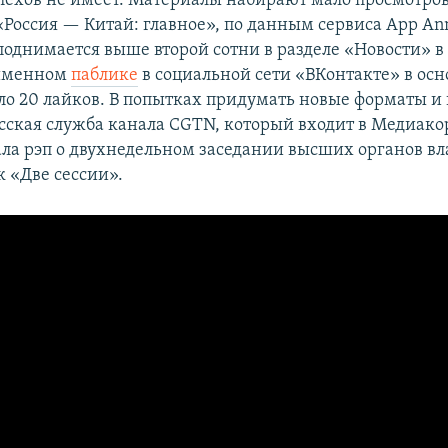
пехов не имеет. Материалы набирают мало просмотро
Россия — Китай: главное», по данным сервиса App Ann
поднимается выше второй сотни в разделе «Новости» в
оименном
паблике
в социальной сети «ВКонтакте» в ос
ло 20 лайков. В попытках придумать новые форматы и
сская служба канала CGTN, который входит в Медиак
ала рэп о двухнедельном заседании высших органов вл
к «Две сессии».