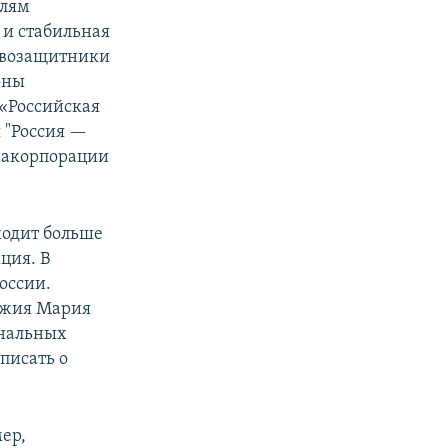
елям
 и стабильная
равозащитники
оны
 «Российская
 "Россия —
иакорпорации
ходит больше
ция. В
оссии.
джия Мария
ональных
писать о
ер,