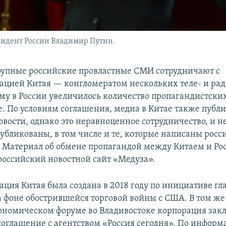
езидент России Владимир Путин.
крупные российские провластные СМИ сотрудничают с
цией Китая — конгломератом нескольких теле- и ра
ому в России увеличилось количество пропагандистски
ае. По условиям соглашения, медиа в Китае также публ
вости, однако это неравноценное сотрудничество, и не
публикованы, в том числе и те, которые написаны рос
 Материал об обмене пропагандой между Китаем и Ро
оссийский новостной сайт «Медуза».
ция Китая была создана в 2018 году по инициативе гл
 фоне обострившейся торговой войны с США. В том же 
ономическом форуме во Владивостоке корпорация зак
соглашение с агентством «Россия сегодня». По инфор