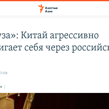
за»: Китай агрессивно
игает себя через российс
07:08
ся