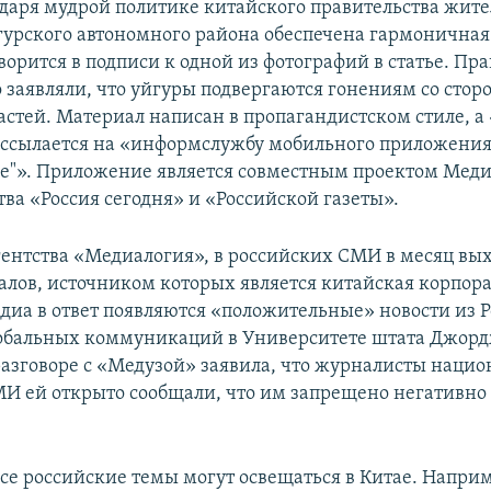
одаря мудрой политике китайского правительства жит
урского автономного района обеспечена гармоничная
ворится в подписи к одной из фотографий в статье. П
 заявляли, что уйгуры подвергаются гонениям со стор
астей. Материал написан в пропагандистском стиле, а
й ссылается на «информслужбу мобильного приложения
ое"». Приложение является совместным проектом Мед
тва «Россия сегодня» и «Российской газеты».
ентства «Медиалогия», в российских СМИ в месяц вы
алов, источником которых является китайская корпора
диа в ответ появляются «положительные» новости из Р
лобальных коммуникаций в Университете штата Джор
разговоре с «Медузой» заявила, что журналисты наци
И ей открыто сообщали, что им запрещено негативно 
все российские темы могут освещаться в Китае. Наприм