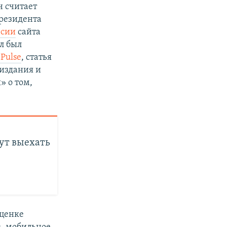
 считает
президента
рсии
сайта
л был
Pulse
, статья
 издания и
» о том,
гут выехать
оценке