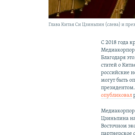
Глава Китая Си Цзиньпин (слева) и пр
С 2018 года 
Медиакорпора
Благодаря эт
статей о Кит
российские но
могут быть о
президентом.
опубликовал
р
Медиакорпора
Цзиньпина на
Восточном эк
партнерское 