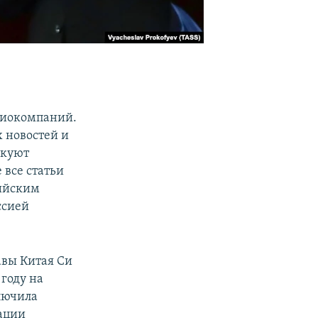
диокомпаний.
х новостей и
икуют
 все статьи
сийским
ссией
авы Китая Си
году на
лючила
мации