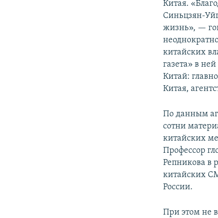
Китая. «Благ
Синьцзян-Уйг
жизнь», — го
неоднократно
китайских вл
газета» в не
Китай: главн
Китая, агентс
По данным аг
сотни матери
китайских ме
Профессор г
Репникова в 
китайских СМ
России.
При этом не 