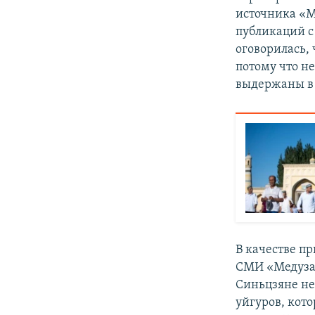
источника «М
публикаций с
оговорилась,
потому что н
выдержаны в 
В качестве п
СМИ «Медуза»
Синьцзяне не
уйгуров, кот