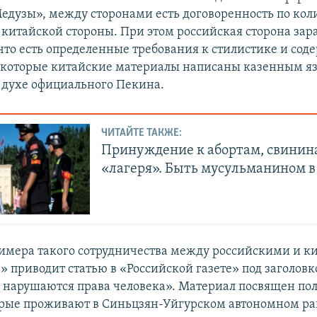
едузы», между сторонами есть договоренность по кол
 китайской стороны. При этом российская сторона зар
 что есть определенные требования к стилистике и со
екоторые китайские материалы написаны казенным я
духе официального Пекина.
ЧИТАЙТЕ ТАКЖЕ:
Принуждение к абортам, свинин
«лагеря». Быть мусульманином в
римера такого сотрудничества между российскими и 
 приводит статью в «Российской газете» под заголовк
 нарушаются права человека». Материал посвящен п
орые проживают в Синьцзян-Уйгурском автономном ра