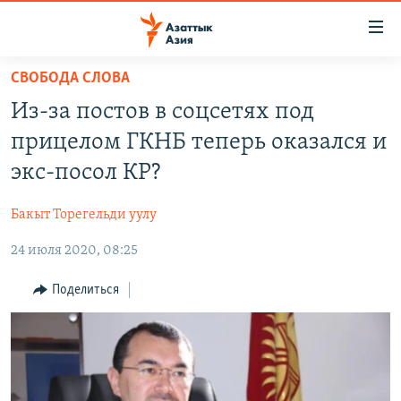
Доступность
ссылок
Вернуться
СВОБОДА СЛОВА
к
ЦЕНТРАЛЬНАЯ АЗИЯ
Из-за постов в соцсетях под
основному
НОВОСТИ
КАЗАХСТАН
содержанию
прицелом ГКНБ теперь оказался и
ВОЙНА В УКРАИНЕ
Вернутся
КЫРГЫЗСТАН
экс-посол КР?
к
НА ДРУГИХ ЯЗЫКАХ
УЗБЕКИСТАН
главной
Бакыт Торегельди уулу
ТАДЖИКИСТАН
ҚАЗАҚША
навигации
ПОДПИШИТЕСЬ НА НАС В СОЦСЕТЯХ
Вернутся
24 июля 2020, 08:25
КЫРГЫЗЧА
к
ЎЗБЕКЧА
Поделиться
поиску
ТОҶИКӢ
Все сайты РСЕ/РС
TÜRKMENÇE