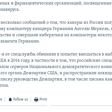
ных и фармацевтических организаций, посвященные
навируса.
 несколько сообщений о том, что хакеры из России по
му компьютеру канцлера Германии Ангелы Меркель, 
льства и совершали кибератаки на компьютеры некот
рламента Германии.
 и ее спецслужбы обвиняли в попытке вмешаться в вы
А в 2016 году, в частности в том, что российские спе
злом серверов Национального демократического коми
ого органа Демпартии США, и распространили похищ
еписку руководства Демпартии, в том числе письма ка
тон.
ся
Follow us
Print