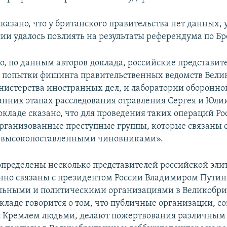
сказано, что у британского правительства нет данных
ссии удалось повлиять на результаты референдума по Бр
, по данным авторов доклада, российские представит
 попытки фишинга правительственных ведомств Вели
нистерства иностранных дел, и лаборатории оборонно
анних этапах расследования отравления Сергея и Юли
окладе сказано, что для проведения таких операций Ро
организованные преступные группы, которые связаны 
 высокопоставленными чиновниками».
определены несколько представителей российской эли
нно связаны с президентом России Владимиром Путин
льными и политическими организациями в Великобри
окладе говорится о том, что публичные организации, с
с Кремлем людьми, делают пожертвования различным