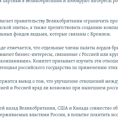
 партиям в Великобритании и лоббируют интересы ро
лагает правительству Великобритании ограничить пр
нской элиты», а также препятствовать созданию компа
льных фондов людьми, которые связаны с Кремлем.
аде отмечается, что отдельные члены палаты лордов бр
имеют бизнес-интересы, связанные с Россией или кр
компаниями». Комитет призывает изучить эти отнош
тенциал российского государства по применению этих 
держится вывод о том, что улучшение отношений межд
ией и Россией вряд ли возможно при нынешнем росс
ей назад Великобритания, США и Канада совместно о
держиваемых властями России, в попытке похитить ис