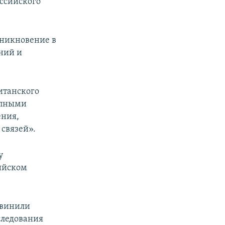
ссийского
оникновение в
ний и
итанского
упными
ения,
связей».
у
ийском
бвинили
следования