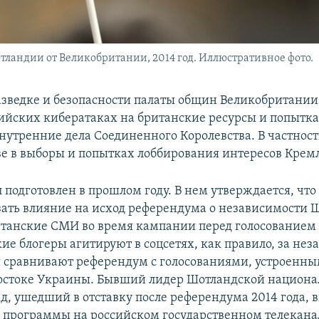
ландии от Великобритании, 2014 год. Иллюстративное фото.
азведке и безопасности палаты общин Великобритании
ийских кибератаках на британские ресурсы и попытк
внутренние дела Соединенного Королевства. В частнос
е в выборы и попытках лоббирования интересов Кремл
подготовлен в прошлом году. В нем утверждается, что
зать влияние на исход референдума о независимости 
ританские СМИ во время кампании перед голосованием 
ие блогеры агитируют в соцсетях, как правило, за нез
 сравнивают референдум с голосованиями, устроенны
остоке Украины. Бывший лидер Шотландской национа
д, ушедший в отставку после референдума 2014 года, 
 программы на российском государственном телеканал