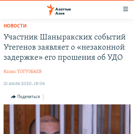
Доступность
ссылок
Вернуться
НОВОСТИ
к
ЦЕНТРАЛЬНАЯ АЗИЯ
Участник Шаныракских событий
основному
НОВОСТИ
КАЗАХСТАН
содержанию
Утегенов заявляет о «незаконной
ВОЙНА В УКРАИНЕ
Вернутся
КЫРГЫЗСТАН
задержке» его прошения об УДО
к
НА ДРУГИХ ЯЗЫКАХ
УЗБЕКИСТАН
главной
Казис ТОГУЗБАЕВ
ТАДЖИКИСТАН
ҚАЗАҚША
навигации
ПОДПИШИТЕСЬ НА НАС В СОЦСЕТЯХ
Вернутся
21 июля 2020, 18:06
КЫРГЫЗЧА
к
ЎЗБЕКЧА
Поделиться
поиску
ТОҶИКӢ
Все сайты РСЕ/РС
TÜRKMENÇE