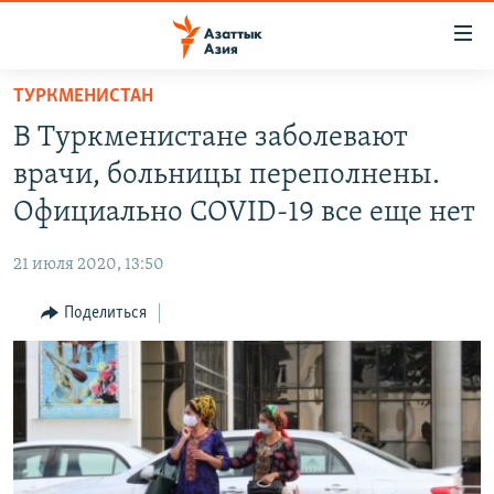
Доступность
ссылок
Вернуться
ТУРКМЕНИСТАН
к
ЦЕНТРАЛЬНАЯ АЗИЯ
В Туркменистане заболевают
основному
НОВОСТИ
КАЗАХСТАН
содержанию
врачи, больницы переполнены.
ВОЙНА В УКРАИНЕ
Вернутся
КЫРГЫЗСТАН
Официально COVID-19 все еще нет
к
НА ДРУГИХ ЯЗЫКАХ
УЗБЕКИСТАН
главной
21 июля 2020, 13:50
ТАДЖИКИСТАН
ҚАЗАҚША
навигации
ПОДПИШИТЕСЬ НА НАС В СОЦСЕТЯХ
Вернутся
Поделиться
КЫРГЫЗЧА
к
ЎЗБЕКЧА
поиску
ТОҶИКӢ
Все сайты РСЕ/РС
TÜRKMENÇE