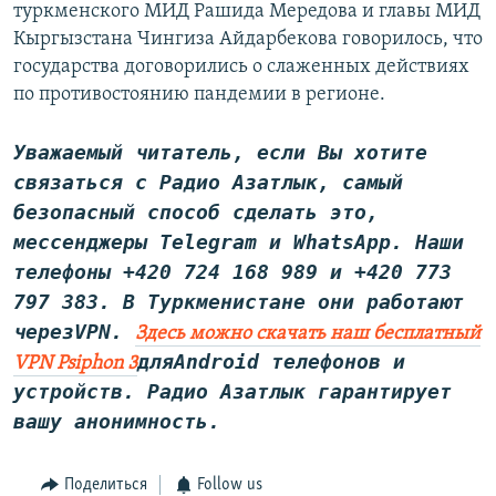
туркменского МИД Рашида Мередова и главы МИД
Кыргызстана Чингиза Айдарбекова говорилось, что
государства договорились о слаженных действиях
по противостоянию пандемии в регионе.
Уважаемый читатель, если Вы хотите
связаться с Радио Азатлык, самый
безопасный способ сделать это,
мессенджеры Telegram и WhatsApp
. Наши
телефоны +420 724 168 989 и +420 773
797 383. В Туркменистане они работают
через
VPN
.
Здесь можно скачать наш бесплатный
дляAndroid телефонов и
VPN Psiphon 3
устройств. Радио Азатлык гарантирует
вашу анонимность.
Поделиться
Follow us