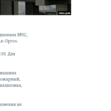
 данным МЧС,
Ак-Орго».
53. Для
, машина
 пожарный,
окализован,
новения не