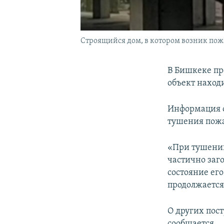
Строящийся дом, в котором возник пожа
В Бишкеке пр
объект наход
Информация о
тушения пожа
«При тушении
частично заг
состояние его
продолжается
О других пос
сообщается.