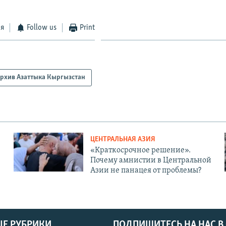
ся
Follow us
Print
рхив Азаттыка Кыргызстан
ЦЕНТРАЛЬНАЯ АЗИЯ
«Краткосрочное решение».
Почему амнистии в Центральной
Азии не панацея от проблемы?
Е РУБРИКИ
ПОДПИШИТЕСЬ НА НАС В