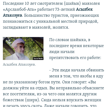
Последние 10 лет смотрителем (шайык) мавзолея
«Арсланбоб-Ата» работает 73-летний
Асылбек
Атакозуев
. Большинство туристов, приезжающих
познакомиться с уникальной местной природой,
заглядывают в мавзолей, молятся.
По словам шайыка, в
последнее время некоторые
люди начали
препятствовать его работе:
Асылбек Атакозуев.
- Эти люди начали обвинять
меня в том, что якобы я иду
не по указанному богом пути. Они говорят: «Вы
должны уйти на отдых. Вы неправильно объясняете
все посетителям, из-за чего они молятся другим
божествам (ширк). Сюда нельзя впускать женщин
и резать здесь скот». Даже начали говорить, что