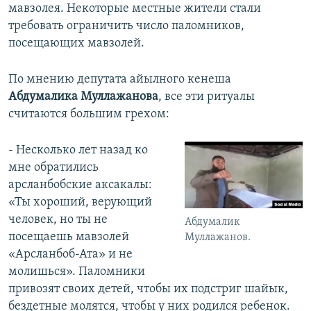
мавзолея. Некоторые местные жители стали
требовать ограничить число паломников,
посещающих мавзолей.
По мнению депутата айылного кенеша
Абдумалика Муллажанова
, все эти ритуалы
считаются большим грехом:
- Несколько лет назад ко
мне обратились
арсланбобские аксакалы:
«Ты хороший, верующий
человек, но ты не
Абдумалик
посещаешь мавзолей
Муллажанов.
«Арсланбоб-Ата» и не
молишься». Паломники
привозят своих детей, чтобы их подстриг шайык,
бездетные молятся, чтобы у них родился ребенок.