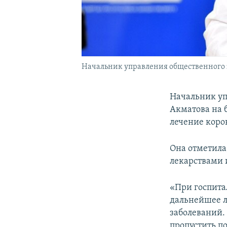
Начальник управления общественного 
Начальник уп
Акматова на 
лечение коро
Она отметила
лекарствами 
«При госпита
дальнейшее л
заболеваний.
пропустить п