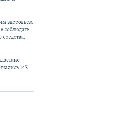
оим здоровьем
же соблюдать
 средства,
гызстане
нчались 147.