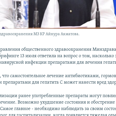
здравоохранения МЗ КР Айнура Акматова.
равления общественного здравоохранения Минздрав
брифинге 13 июля ответила на вопрос о том, насколько
навирусной инфекции препаратами для лечения гепати
, что самостоятельное лечение антибиотиками, горм
и препаратами для гепатита С может нанести вред здо
лизации ранее употребленные препараты могут повли
ечение. Возможно ухудшение состояния и обострение
 Самое главное - необходимо наблюдать за своим сост
орог для госпитализации, когда появляется тяжелая од