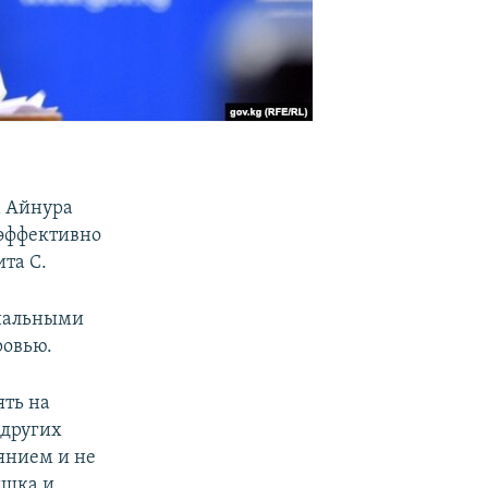
а Айнура
 эффективно
та С.
ональными
ровью.
ять на
 других
оянием и не
ышка и