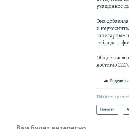
учащенное ды
Она добавила
и неукосните
санитарные н
соблюдать фи
Общее число 
достигло 1111
Поделить
This item is part of
Новости
А
Вам будет интересно