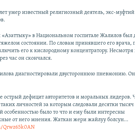
5 лет умер известный религиозный деятель, экс-муфти
в.
 «Азаттыку» в Национальном госпитале Жалилов был 
 тяжелом состоянии. По словам принявшего его врача, 
ключить его к кислородному концентратору. Несмотря 
рез час он скончался.
илова диагностировали двустороннюю пневмонию. Он
е острый дефицит авторитетов и моральных лидеров.
 таких личностей за которым следовали десятки тысяч
й особенностью было то что и ему были интересны
ные от него мнения. Жаткан жери жайлуу болсун...
com/Qrwz65k0AN