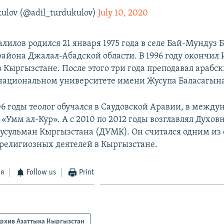
ulov (@adil_turdukulov)
July 10, 2020
илов родился 21 января 1975 года в селе Бай-Мундуз Б
района Джалал-Абадской области. В 1996 году окончил
 Кыргызстане. После этого три года преподавал арабск
ациональном университете имени Жусупа Баласагына
06 годы теолог обучался в Саудовской Аравии, в межд
«Умм ал-Кур». А с 2010 по 2012 годы возглавлял Духов
усульман Кыргызстана (ДУМК). Он считался одним из
религиозных деятелей в Кыргызстане.
ся
Follow us
Print
рхив Азаттыка Кыргызстан