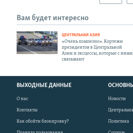
Вам будет интересно
ЦЕНТРАЛЬНАЯ АЗИЯ
«Очень помпезно». Кортежи
президентов в Центральной
Азии и эксцессы, которые с ними
связывают
ВЫХОДНЫЕ ДАННЫЕ
ОСНОВНЫ
О нас
Новости
Контакты
Центральна
Как обойти блокировку?
Политика
Правила пользования
Социум