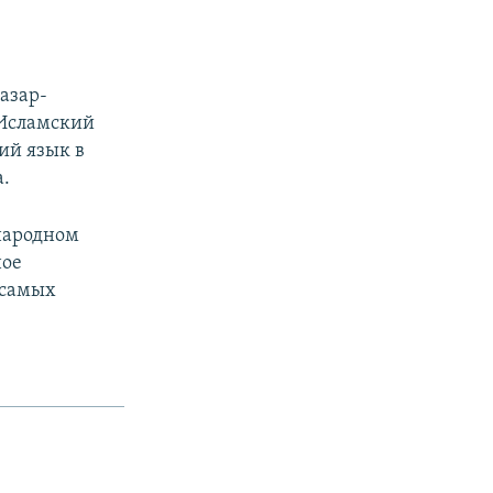
азар-
 Исламский
ий язык в
.
ународном
ное
 самых