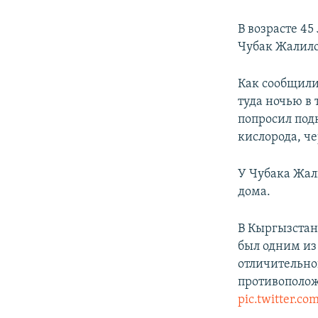
В возрасте 4
Чубак Жалило
Как сообщили
туда ночью в
попросил под
кислорода, че
У Чубака Жал
дома.
В Кыргызстан
был одним из
отличительно
противополож
pic.twitter.