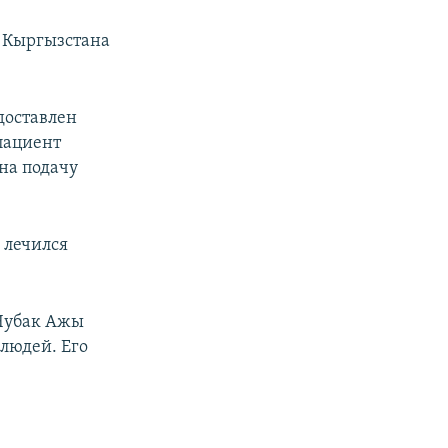
й Кыргызстана
доставлен
пациент
на подачу
 лечился
 Чубак Ажы
 людей. Его