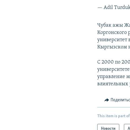
— Adil Turduk
Чубак ажы Жал
Коргонского 
университет в
Кыргызском н
С 2000 по 20
университете 
управление м
влиятельных 
Поделить
This item is part of
Новости
А