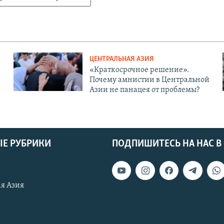
ЦЕНТРАЛЬНАЯ АЗИЯ
«Краткосрочное решение».
Почему амнистии в Центральной
Азии не панацея от проблемы?
Е РУБРИКИ
ПОДПИШИТЕСЬ НА НАС В
я Азия