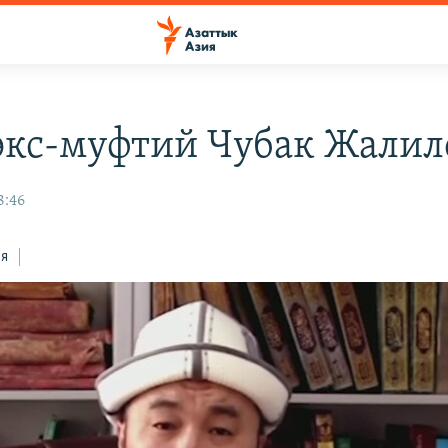
экс-муфтий Чубак Жалил
8:46
ся