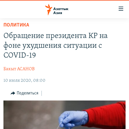
Доступность
ссылок
Вернуться
ПОЛИТИКА
к
ЦЕНТРАЛЬНАЯ АЗИЯ
Обращение президента КР на
основному
НОВОСТИ
КАЗАХСТАН
содержанию
фоне ухудшения ситуации с
ВОЙНА В УКРАИНЕ
Вернутся
КЫРГЫЗСТАН
COVID-19
к
НА ДРУГИХ ЯЗЫКАХ
УЗБЕКИСТАН
главной
Бакыт АСАНОВ
ТАДЖИКИСТАН
ҚАЗАҚША
навигации
ПОДПИШИТЕСЬ НА НАС В СОЦСЕТЯХ
Вернутся
10 июля 2020, 08:00
КЫРГЫЗЧА
к
ЎЗБЕКЧА
Поделиться
поиску
ТОҶИКӢ
Все сайты РСЕ/РС
TÜRKMENÇE