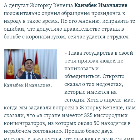
А депутат Жогорку Кенеша
Каныбек Иманалиев
положительно оценил обращение президента к
народу в такое время. По его мнению, исправить те
ошибки, что допустило правительство страны в
борьбе с коронавирусом, сейчас удается с трудом:
– Глава государства в своей
речи призвал людей не
паниковать и
объединиться. Открыто
сказал о тех недочетах,
Каныбек Иманалиев.
которые имеются на
сегодня. Хотя в апреле-мае,
когда мы задавали вопросы в Жогорку Кенеше, нам
сказали, что «в стране имеется 325 кислородных
концентраторов, из которых около 50 находятся в
нерабочем состоянии». Прошло более двух
месяцев, и выясняется, что они как сидели с этими