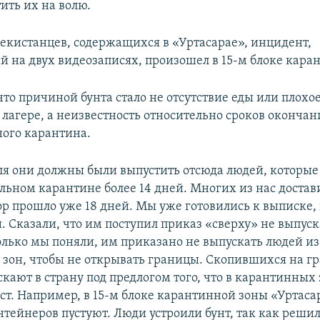
ить их на волю.
Auto
240p
360p
480p
бекистанцев, содержащихся в «Уртасарае», инцидент,
й на двух видеозаписях, произошел в 15-м блоке кара
что причиной бунта стало не отсутствие еды или плохо
лагере, а неизвестность относительно сроков окончан
ого карантина.
юля они должны были выпустить отсюда людей, которые
льном карантине более 14 дней. Многих из нас достав
ор прошло уже 18 дней. Мы уже готовились к выписке,
. Сказали, что им поступил приказ «сверху» не выпуск
олько мы поняли, им приказано не выпускать людей из
зон, чтобы не открывать границы. Скопившихся на г
скают в страну под предлогом того, что в карантинных
ст. Например, в 15-м блоке карантинной зоны «Уртаса
тейнеров пустуют. Люди устроили бунт, так как решил