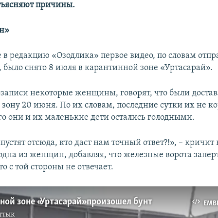
бъясняют причины.
н»
 в редакцию «Озодлика» первое видео, по словам отп
, было снято 8 июля в карантинной зоне «Уртасарай».
озаписи некоторые женщины, говорят, что были доста
зону 20 июня. По их словам, последние сутки их не к
его они и их маленькие дети остались голодными.
пустят отсюда, кто даст нам точный ответ?!», – кричит 
одна из женщин, добавляя, что железные ворота запер
то с той стороны не отвечает.
ной зоне «Уртасарай» произошел бунт
EMB
ттык