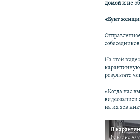
домой и не о
«Бунт женщи
Отправленное
собеседников
На этой виде
карантинную 
результате ч
«Когда нас вы
видеозаписи 
на их зов ник
В карантин
by
Радио Аза