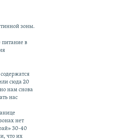
нтинной зоны.
px
width
е питание в
ия
 содержатся
или сюда 20
 но нам снова
ать нас
ранице
 зонах нет
рай» 30-40
и, что их