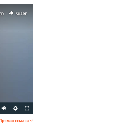
ED
SHARE
Auto
240p
Прямая ссылка
SHARE
360p