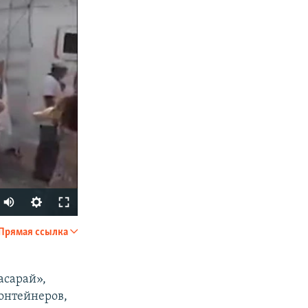
Auto
240p
Прямая ссылка
SHARE
360p
480p
асарай»,
контейнеров,