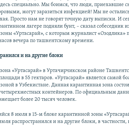
десь специально. Мы боимся, что люди, приехавшие с
оровыми, могут заразиться инфекцией! Мы не осталис
охая. Просто нам не говорят точную дату выписки. И се
рантинном лагере подняли бунт, – сказал собеседник и
зоны «Уртасарай», с которым журналист «Озодлика» 
 часов вечера по ташкентскому времени.
транился и на другие блоки
зона «Уртасарай» в Уртачирчикском районе Ташкентс
 площади в 55 гектаров. «Уртасарай» является самой б
зоной в Узбекистане. Данная карантинная зона состои
7 четырехместных контейнеров. По официальным дан
вмещает более 20 тысяч человек.
ийся 8 июля в 15-м блоке карантинной зоны «Уртасарай
июля распространился и на другие блоки, в частности, 