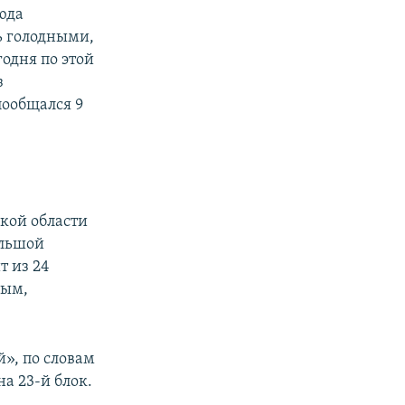
юда
ь голодными,
годня по этой
з
пообщался 9
кой области
ольшой
т из 24
ным,
», по словам
на 23-й блок.