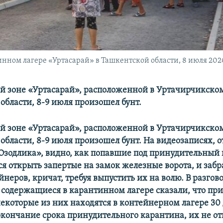
нном лагере «Уртасарай» в Ташкентской области, 8 июля 2020
й зоне «Уртасарай», расположенной в Уртачирчикско
области, 8-9 июля произошел бунт.
й зоне «Уртасарай», расположенной в Уртачирчикско
области, 8-9 июля произошел бунт. На видеозаписях, 
Озодлика», видно, как попавшие под принудительный
я открыть запертые на замок железные ворота, и заб
неров, кричат, требуя выпустить их на волю. В разгов
содержащиеся в карантинном лагере сказали, что пр
 некоторые из них находятся в контейнерном лагере 30 
окончание срока принудительного карантина, их не о