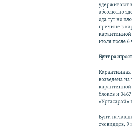
удерживают з
абсолютно зд
еда тут не пл
причине в ка
карантинной 
июля после 6
Бунт распрос
Карантинная 
возведена на
карантинной 
блоков и 346
«Уртасарай» 
Бунт, начавш
очевидцев, 9 