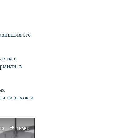
равивших его
влены в
ормили, в
на
ты на замок и
ED
SHARE