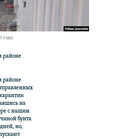
 года.
м районе
м районе
отправленных
 карантин
равшись на
оре с нашим
ичиной бунта
дней, но,
тпускают