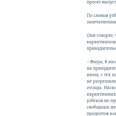
просят выпуст
По словам уз
запечатленны
Они говорят, 
карантинном 
принудительн
– Вчера, 8 и
на принудите
июня, с тех п
не разрешили
отсюда. Наск
карантинных 
узбеков не пу
свободных ме
процентов кон