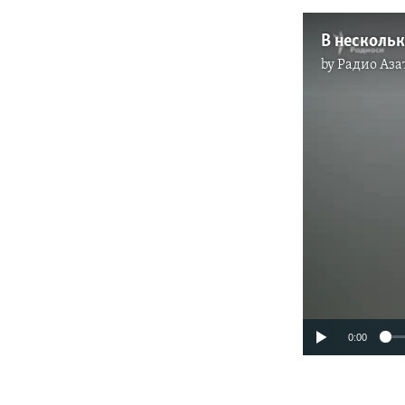
by
Радио Аза
0:00