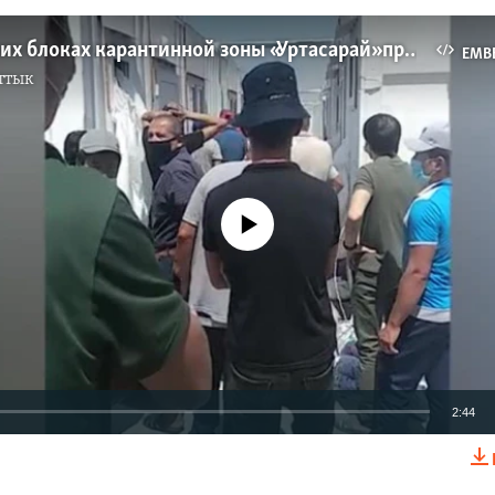
В нескольких блоках карантинной зоны «Уртасарай» произошел бунт
EMB
ттык
No media source currently available
2:44
EMBED