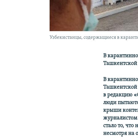
Узбекистанцы, содержащиеся в каранти
В карантинно
Ташкентской 
В карантинно
Ташкентской 
в редакцию «
люди пытаютс
крыши контей
журналистом 
стало то, что
несмотря на 