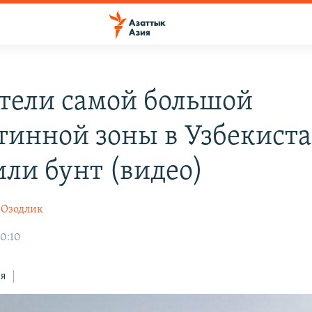
тели самой большой
тинной зоны в Узбекист
или бунт (видео)
/Озодлик
0:10
ся