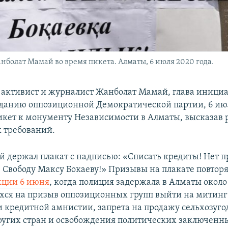
болат Мамай во время пикета. Алматы, 6 июля 2020 года.
активист и журналист Жанболат Мамай, глава иници
зданию оппозиционной Демократической партии, 6 ию
кет к монументу Независимости в Алматы, высказав 
 требований.
й держал плакат с надписью: «Списать кредиты! Нет 
 Свободу Максу Бокаеву!» Призывы на плакате повтор
кции 6 июня
, когда полиция задержала в Алматы около
ся на призыв оппозиционных групп выйти на митинг
 кредитной амнистии, запрета на продажу сельхозуго
угих стран и освобождения политических заключенны