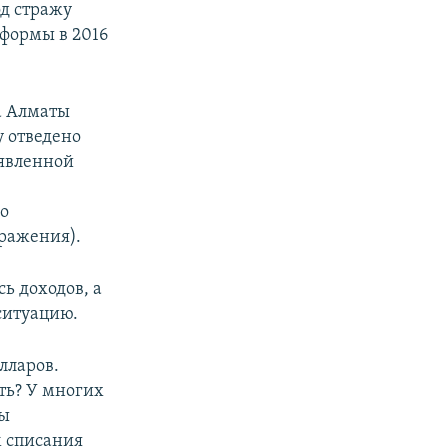
од стражу
формы в 2016
а Алматы
у отведено
аявленной
по
ражения).
ь доходов, а
 ситуацию.
лларов.
ть? У многих
бы
м списания