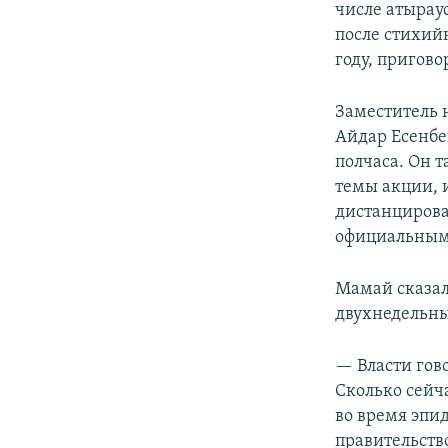
числе атырау
после стихий
году, пригов
Заместитель 
Айдар Есенбе
полчаса. Он 
темы акции, 
дистанцирова
официальным 
Мамай сказал
двухнедельны
— Власти гов
Сколько сейч
во время эпид
правительств