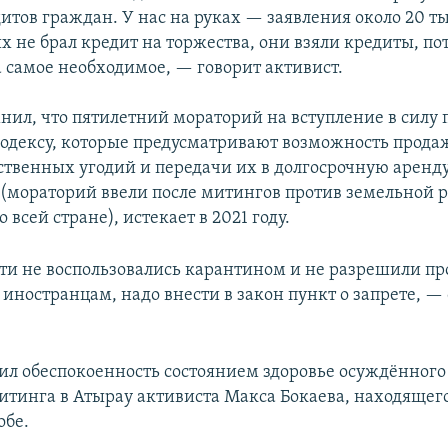
итов граждан. У нас на руках — заявления около 20 т
х не брал кредит на торжества, они взяли кредиты, по
а самое необходимое, — говорит активист.
ил, что пятилетний мораторий на вступление в силу 
одексу, которые предусматривают возможность прода
ственных угодий и передачи их в долгосрочную аренд
(мораторий ввели после митингов против земельной 
всей стране), истекает в 2021 году.
ти не воспользовались карантином и не разрешили пр
иностранцам, надо внести в закон пункт о запрете, —
л обеспокоенность состоянием здоровье осуждённого
итинга в Атырау активиста Макса Бокаева, находящего
обе.