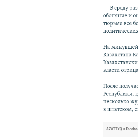
— В среду раз
обоняние и о
тюрьме все бо
политических
На минувшей 
Казахстана 
Казахстански
власти отриц
После получа
Республики, 
несколько жу
в штатском, 
AZATTYQ в Facebo