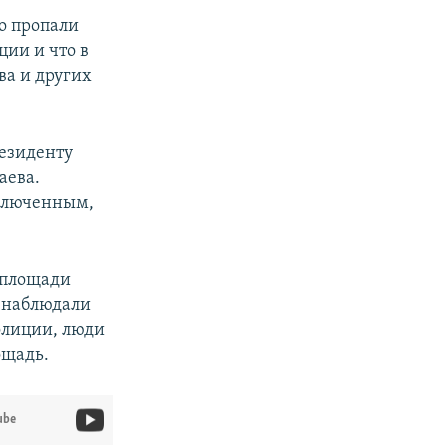
го пропали
ии и что в
ва и других
резиденту
аева.
аключенным,
 площади
й наблюдали
олиции, люди
ощадь.
ube