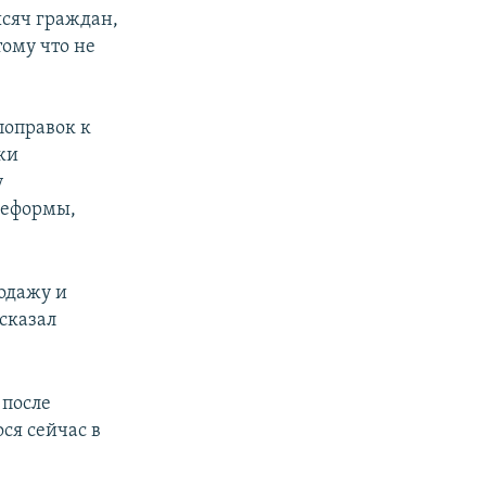
ысяч граждан,
тому что не
поправок к
жи
у
реформы,
одажу и
 сказал
 после
ся сейчас в