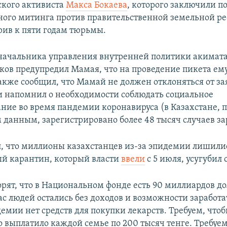
ского активиста
Макса Бокаева
, которого заключили п
ного митинга против правительственной земельной ре
орив к пяти годам тюрьмы.
начальника управления внутренней политики акимат
ков предупредил Мамая, что на проведение пикета ем
также сообщил, что Мамай не должен отклоняться от з
и напомнил о необходимости соблюдать социальное
ние во время пандемии коронавируса (в Казахстане, 
данным, зарегистрировано более 48 тысяч случаев за
, что миллионы казахстанцев из-за эпидемии лишилис
й карантин, который власти
ввели
с 5 июля, усугубил
орят, что в Национальном фонде есть 90 миллиардов до
ас людей остались без доходов и возможности заработа
емии нет средств для покупки лекарств. Требуем, что
о выплатило каждой семье по 200 тысяч тенге. Требуе