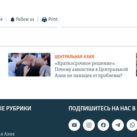
ся
Follow us
Print
ЦЕНТРАЛЬНАЯ АЗИЯ
«Краткосрочное решение».
Почему амнистии в Центральной
Азии не панацея от проблемы?
Е РУБРИКИ
ПОДПИШИТЕСЬ НА НАС В
я Азия