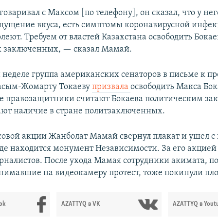
говаривал с Максом [по телефону], он сказал, что у не
щущение вкуса, есть симптомы коронавирусной инфекц
леют. Требуем от властей Казахстана освободить Бокае
 заключенных, — сказал Мамай.
неделе группа американских сенаторов в письме к п
Касым-Жомарту Токаеву
призвала
освободить Макса Бок
е правозащитники считают Бокаева политическим з
ают наличие в стране политзаключенных.
совой акции Жанболат Мамай свернул плакат и ушел с
где находится монумент Независимости. За его акцие
рналистов. После ухода Мамая сотрудники акимата, п
снимавшие на видеокамеру протест, тоже покинули пл
ok
AZATTYQ в VK
AZATTYQ в Yout