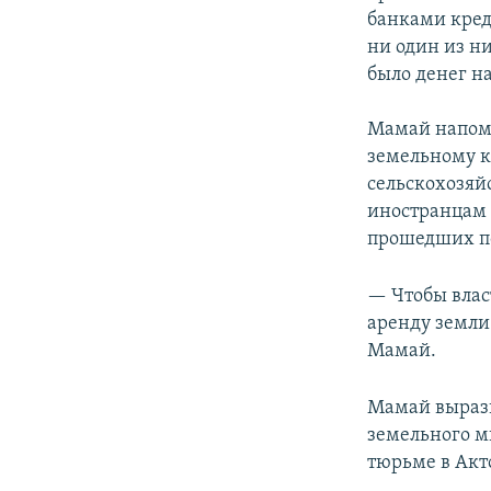
банками кред
ни один из ни
было денег н
Мамай напомн
земельному к
сельскохозяй
иностранцам 
прошедших по 
— Чтобы влас
аренду земли 
Мамай.
Мамай вырази
земельного м
тюрьме в Акт