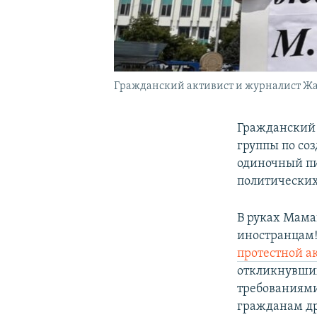
Гражданский активист и журналист Жан
Гражданский 
группы по со
одиночный пи
политических
В руках Мама
иностранцам!
протестной а
откликнувших
требованиями
гражданам др