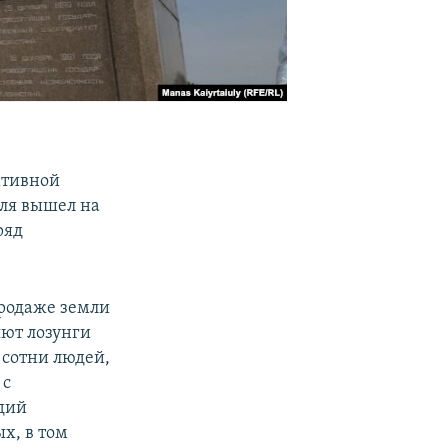
ативной
ля вышел на
ряд
продаже земли
яют лозунги
 сотни людей,
 с
дий
х, в том