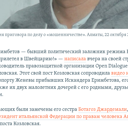
 приговора по делу о «мошенничестве». Алматы, 22 октября 2
римбетов — бывший политический заложник режима 
 прилетел в Швейцарию!» —​
написала
вчера на своей с
уководитель правозащитной организации Open Dialogue
овская. Этот свой пост Козловская сопроводила
видео 
ропорту Женевы прибывших Искандера Еримбетова, ег
кже их двух малолетних дочерей с его родными, друзь
и.
ающих были замечены его сестра
Ботагоз Джардемали
езидент итальянской Федерации по правам человека 
 поста Козловская.