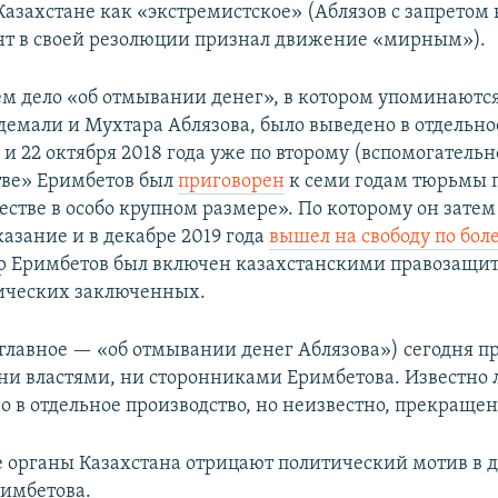
азахстане как «экстремистское» (Аблязов с запретом 
т в своей резолюции признал движение «мирным»).
м дело «об отмывании денег», в котором упоминаютс
демали и Мухтара Аблязова, было выведено в отдельно
 и 22 октября 2018 года уже по второму (вспомогательн
ве» Еримбетов был
приговорен
к семи годам тюрьмы 
стве в особо крупном размере». По которому он затем
азание и в декабре 2019 года
вышел на свободу по бол
р Еримбетов был включен казахстанскими правозащи
ических заключенных.
(главное — «об отмывании денег Аблязова») сегодня п
ни властями, ни сторонниками Еримбетова. Известно 
 в отдельное производство, но неизвестно, прекращен
 органы Казахстана отрицают политический мотив в д
имбетова.