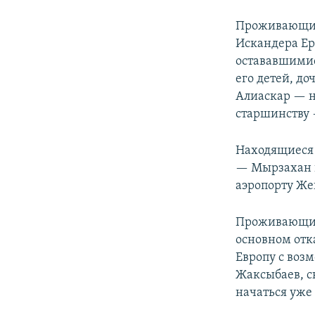
Проживающие 
Искандера Ер
остававшимис
его детей, д
Алиаскар — н
старшинству 
Находящиеся 
— Мырзахан и
аэропорту Же
Проживающие 
основном отка
Европу с воз
Жаксыбаев, с
начаться уже 