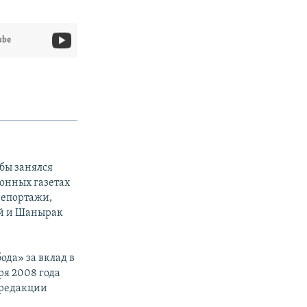
ube
бы занялся
онных газетах
орепортажи,
ай и Шанырак
ода» за вклад в
ря 2008 года
 редакции