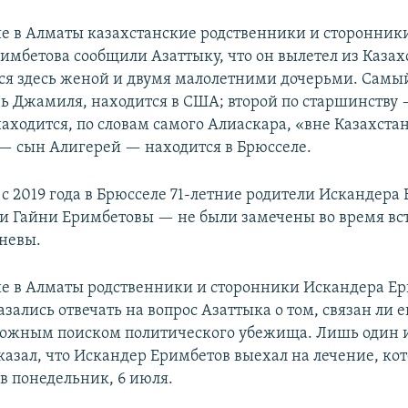
в Алматы казахстанские родственники и сторонники
имбетова сообщили Азаттыку, что он вылетел из Казах
я здесь женой и двумя малолетними дочерьми. Самы
очь Джамиля, находится в США; второй по старшинству
аходится, по словам самого Алиаскара, «вне Казахстан
— сын Алигерей — находится в Брюсселе.
с 2019 года в Брюсселе 71-летние родители Искандера
 Гайни Еримбетовы — не были замечены во время вст
невы.
в Алматы родственники и сторонники Искандера Ер
зались отвечать на вопрос Азаттыка о том, связан ли е
можным поиском политического убежища. Лишь один и
казал, что Искандер Еримбетов выехал на лечение, ко
в понедельник, 6 июля.