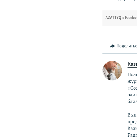
AZATTYQ в Facebo
Поделить
Каз
Пол
жур
«Сөз
оди
бли
В ян
про
Каз
Рад