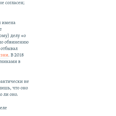
не согласен;
я имена
е
ому) делу «о
по обвинению
 отбывал
езни
. В 2018
тниками в
рактически не
лишь, что оно
о ли оно.
еле