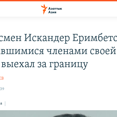
смен Искандер Еримбето
авшимися членами своей
 выехал за границу
ЕВ
:39
ся