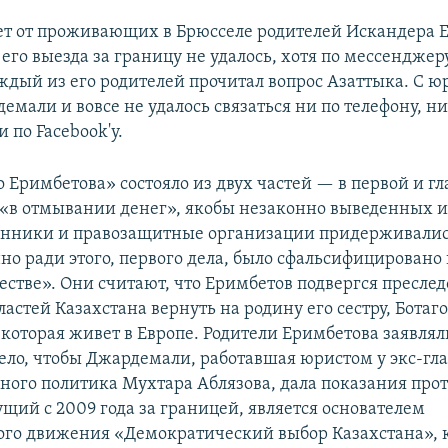
ет от проживающих в Брюсселе родителей Искандера 
 его выезда за границу не удалось, хотя по мессендже
аждый из его родителей прочитал вопрос Азаттыка. С 
емали и вовсе не удалось связаться ни по телефону, ни
и по Facebook'у.
 Еримбетова» состояло из двух частей — в первой и г
 «в отмывании денег», якобы незаконно выведенных и
онники и правозащитные организации придерживалис
но ради этого, первого дела, было сфальсифицировано 
стве». Они считают, что Еримбетов подвергся пресле
астей Казахстана вернуть на родину его сестру, Ботаго
которая живет в Европе. Родители Еримбетова заявлял
тело, чтобы Джардемали, работавшая юристом у экс-гл
ного политика Мухтара Аблязова, дала показания прот
щий с 2009 года за границей, является основателем
го движения «Демократический выбор Казахстана», 