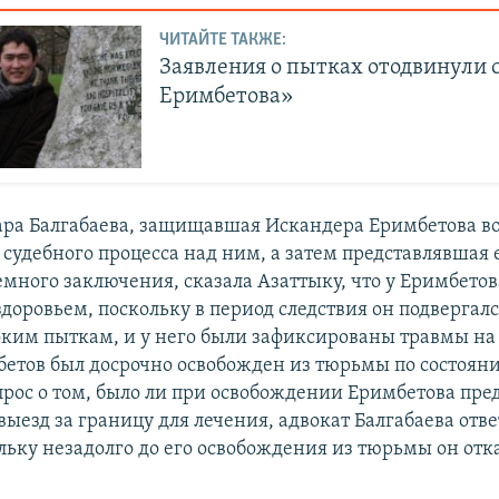
ЧИТАЙТЕ ТАКЖЕ:
Заявления о пытках отодвинули 
Еримбетова»
ра Балгабаева, защищавшая Искандера Еримбетова в
 судебного процесса над ним, а затем представлявшая 
емного заключения, сказала Азаттыку, что у Еримбето
доровьем, поскольку в период следствия он подвергался
оким пыткам, и у него были зафиксированы травмы на 
бетов был досрочно освобожден из тюрьмы по состояни
прос о том, было ли при освобождении Еримбетова пре
выезд за границу для лечения, адвокат Балгабаева отве
льку незадолго до его освобождения из тюрьмы он отка