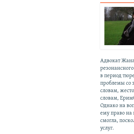
Адвокат Жана
резонансного
в период тюр
проблемы со з
словам, жест
словам, Ерим
Однако на во
ему право на 
смогла, поско
услуг.