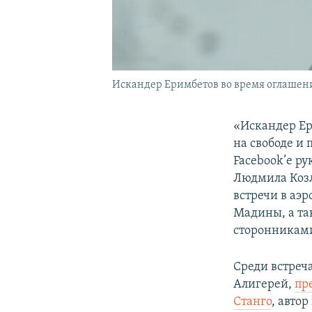
Искандер Еримбетов во время оглашения
«Искандер Е
на свободе и
Facebook’е р
Людмила Козл
встречи в аэ
Мадины, а та
сторонникам
Среди встреч
Алигерей,
пр
Станго
, автор