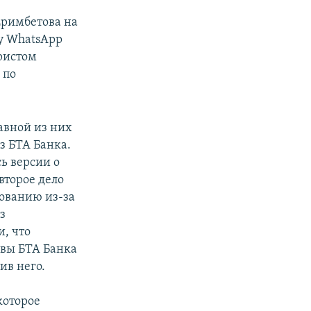
Еримбетова на
ру WhatsApp
юристом
 по
лавной из них
з БТА Банка.
ь версии о
второе дело
дованию из-за
з
и, что
авы БТА Банка
ив него.
которое