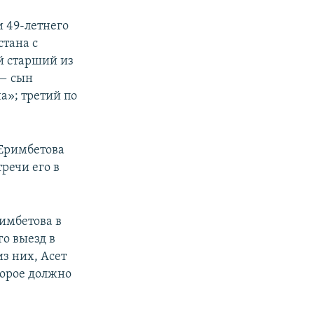
 49-летнего
стана с
й старший из
 — сын
а»; третий по
 Еримбетова
речи его в
имбетова в
го выезд в
з них, Асет
торое должно