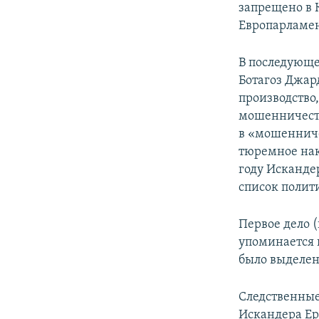
запрещено в К
Европарламен
В последующе
Ботагоз Джар
производство,
мошенничест
в «мошенниче
тюремное нак
году Исканде
список полит
Первое дело 
упоминается 
было выделено
Следственные
Искандера Ер