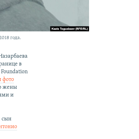
018 года.
Назарбаева
транице в
 Foundation
и фото
о жены
ями и
, сын
Антонио