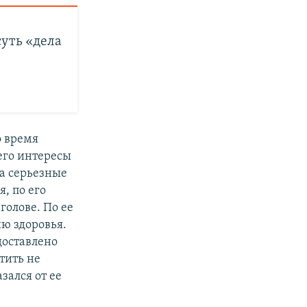
суть «дела
о время
его интересы
ва серьезные
, по его
голове. По ее
ю здоровья.
доставлено
тить не
зался от ее