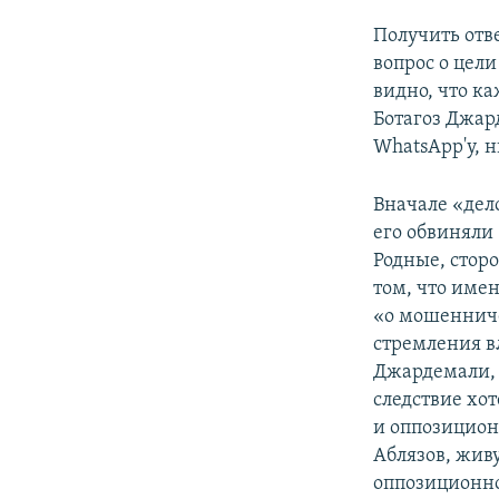
Получить отв
вопрос о цели
видно, что к
Ботагоз Джард
WhatsApp'у, н
Вначале «дело
его обвиняли
Родные, стор
том, что имен
«о мошенниче
стремления вл
Джардемали, 
следствие хо
и оппозицион
Аблязов, живу
оппозиционно