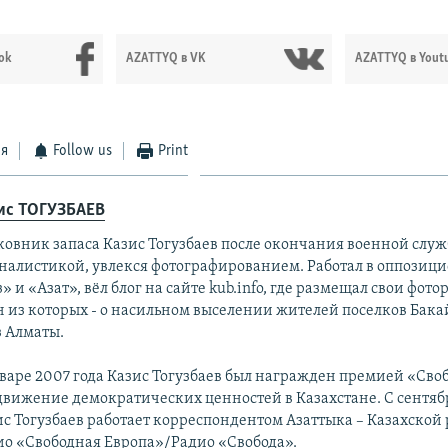
ok
AZATTYQ в VK
AZATTYQ в Yout
ся
Follow us
Print
ис ТОГУЗБАЕВ
ковник запаса Казис Тогузбаев после окончания военной служ
налистикой, увлекся фотографированием. Работал в оппозици
» и «Азат», вёл блог на сайте kub.info, где размещал свои фот
н из которых - о насильном выселении жителей поселков Бак
з Алматы.
варе 2007 года Казис Тогузбаев был награжден премией «Своб
движение демократических ценностей в Казахстане. С сентяб
ис Тогузбаев работает корреспондентом Азаттыка – Казахской
ио «Свободная Европа»/Радио «Свобода».