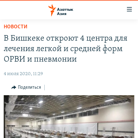
Доступность
ссылок
Вернуться
НОВОСТИ
к
ЦЕНТРАЛЬНАЯ АЗИЯ
В Бишкеке откроют 4 центра для
основному
НОВОСТИ
КАЗАХСТАН
содержанию
лечения легкой и средней форм
ВОЙНА В УКРАИНЕ
Вернутся
КЫРГЫЗСТАН
ОРВИ и пневмонии
к
НА ДРУГИХ ЯЗЫКАХ
УЗБЕКИСТАН
главной
4 июля 2020, 11:29
ТАДЖИКИСТАН
ҚАЗАҚША
навигации
ПОДПИШИТЕСЬ НА НАС В СОЦСЕТЯХ
Вернутся
Поделиться
КЫРГЫЗЧА
к
ЎЗБЕКЧА
поиску
ТОҶИКӢ
Все сайты РСЕ/РС
TÜRKMENÇE