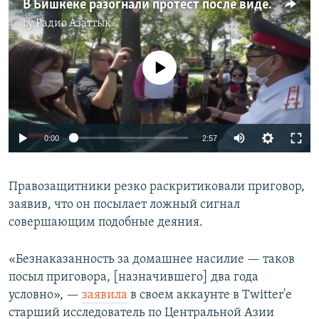
В Бишкеке разогнали протест после видео с издевательствами над женщиной
by
Радио Азаттык
No media source currently available
Auto
0:00
2:57
270p
Правозащитники резко раскритиковали приговор,
360p
заявив, что он посылает ложный сигнал
Auto
270p
360p
480p
480p
совершающим подобные деяния.
1080p
1080p
«Безнаказанность за домашнее насилие — таков
посыл приговора, [назначившего] два года
условно», —​
заявила
в своем аккаунте в Twitter'е
старший исследователь по Центральной Азии