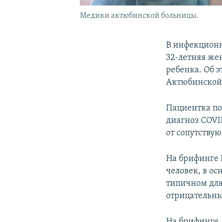
Медики актюбинской больницы.
В инфекционн
32-летняя же
ребенка. Об 
Актюбинской 
Пациентка по
диагноз COVID
от сопутству
На брифинге 
человек, в о
типичном для
отрицательны
На брифинге,