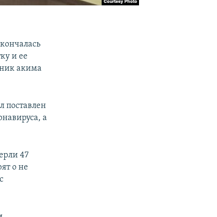
скончалась
ку и ее
тник акима
л поставлен
онавируса, а
ерли 47
ят о не
с
м