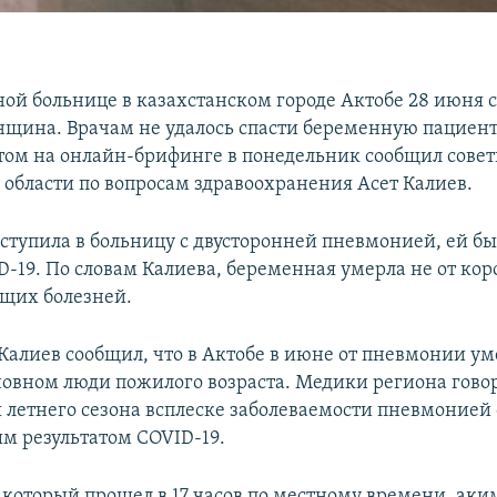
ой больнице в казахстанском городе Актобе 28 июня 
нщина. Врачам не удалось спасти беременную пациент
этом на онлайн-брифинге в понедельник сообщил сове
области по вопросам здравоохранения Асет Калиев.
ступила в больницу с двусторонней пневмонией, ей бы
-19. По словам Калиева, беременная умерла не от кор
ющих болезней.
Калиев сообщил, что в Актобе в июне от пневмонии ум
сновном люди пожилого возраста. Медики региона говор
 летнего сезона всплеске заболеваемости пневмонией 
м результатом COVID-19.
 который прошел в 17 часов по местному времени, аки