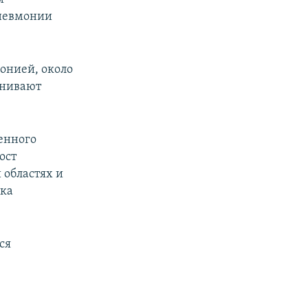
пневмонии
монией, около
енивают
енного
ост
 областях и
шка
ся