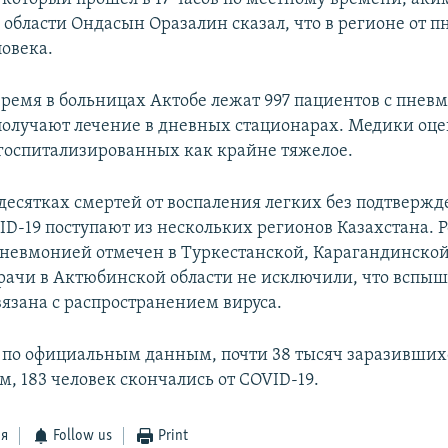
области Ондасын Оразалин сказал, что в регионе от 
ловека.
время в больницах Актобе лежат 997 пациентов с пнев
получают лечение в дневных стационарах. Медики оц
 госпитализированных как крайне тяжелое.
десятках смертей от воспаления легких без подтвержд
ID-19 поступают из нескольких регионов Казахстана. Р
невмонией отмечен в Туркестанской, Карагандинской
ачи в Актюбинской области не исключили, что вспы
язана с распространением вируса.
, по официальным данным, почти 38 тысяч заразивших
, 183 человек скончались от COVID-19.
ся
Follow us
Print