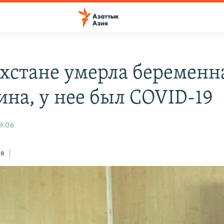
ахстане умерла беременн
на, у нее был COVID-19
9:06
ся