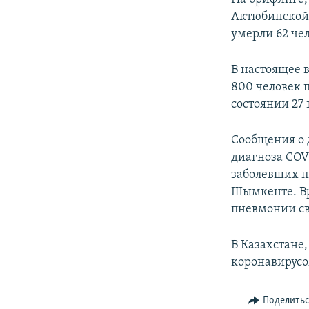
Актюбинской 
умерли 62 че
В настоящее 
800 человек 
состоянии 27
Сообщения о 
диагноза COV
заболевших п
Шымкенте. Вр
пневмонии св
В Казахстане
коронавирусом
Поделить