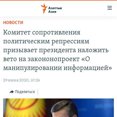
Доступность
ссылок
Вернуться
НОВОСТИ
к
ЦЕНТРАЛЬНАЯ АЗИЯ
Комитет сопротивления
основному
НОВОСТИ
КАЗАХСТАН
содержанию
политическим репрессиям
ВОЙНА В УКРАИНЕ
Вернутся
КЫРГЫЗСТАН
призывает президента наложить
к
НА ДРУГИХ ЯЗЫКАХ
УЗБЕКИСТАН
вето на закононопроект «О
главной
ТАДЖИКИСТАН
ҚАЗАҚША
навигации
манипулировании информацией»
ПОДПИШИТЕСЬ НА НАС В СОЦСЕТЯХ
Вернутся
КЫРГЫЗЧА
к
29 июня 2020, 10:26
ЎЗБЕКЧА
поиску
Поделиться
ТОҶИКӢ
Все сайты РСЕ/РС
TÜRKMENÇE