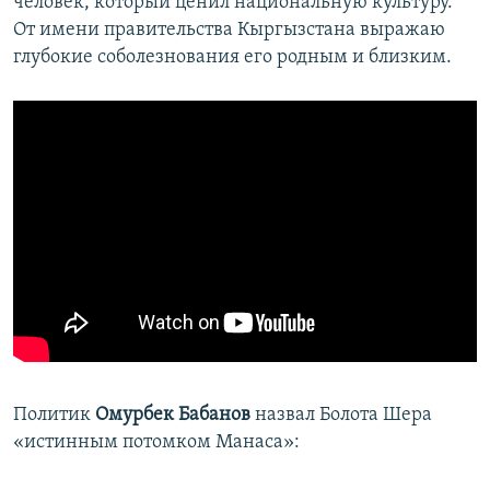
человек, который ценил национальную культуру.
От имени правительства Кыргызстана выражаю
глубокие соболезнования его родным и близким.
Политик
Омурбек Бабанов
назвал Болота Шера
«истинным потомком Манаса»: