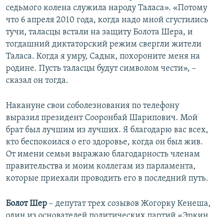
седьмого колена служила народу Таласа». «Потому
что 6 апреля 2010 года, когда надо мной сгустились
тучи, таласцы встали на защиту Болота Шера, и
тогдашний диктаторский режим свергли жители
Таласа. Когда я умру, Садык, похороните меня на
родине. Пусть таласцы будут символом чести», –
сказал он тогда.
Накануне свои соболезнования по телефону
выразил президент Сооронбай Шарипович. Мой
брат был лучшим из лучших. Я благодарю вас всех,
кто беспокоился о его здоровье, когда он был жив.
От имени семьи выражаю благодарность членам
правительства и моим коллегам из парламента,
которые приехали проводить его в последний путь.
Болот Шер
– депутат трех созывов Жогорку Кенеша,
один из основателей политических партий «Эркин