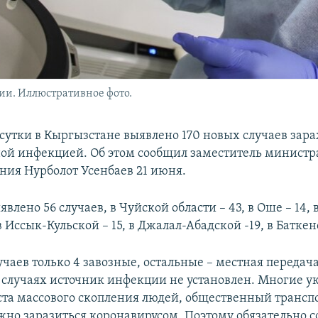
ии. Иллюстративное фото.
 сутки в Кыргызстане выявлено 170 новых случаев зар
ой инфекцией. Об этом сообщил заместитель министр
ния Нурболот Усенбаев 21 июня.
влено 56 случаев, в Чуйской области – 43, в Оше – 14,
 в Иссык-Кульской – 15, в Джалал-Абадской -19, в Баткен
учаев только 4 завозные, остальные – местная передач
6 случаях источник инфекции не установлен. Многие у
та массового скопления людей, общественный транспо
ожно заразиться коронавирусом. Поэтому обязательно 