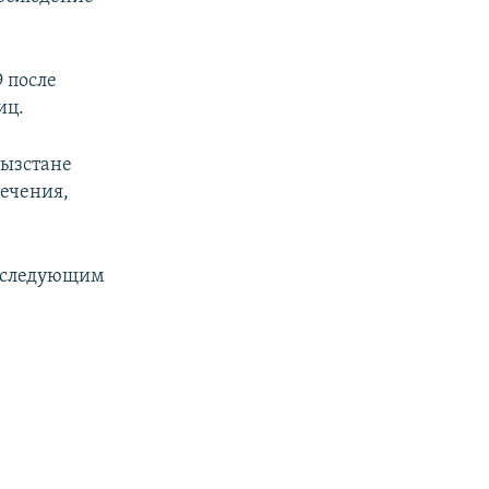
 после
иц.
гызстане
лечения,
т следующим