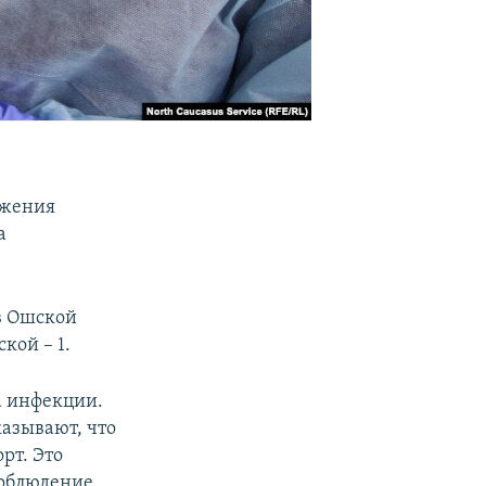
ажения
а
 в Ошской
ской – 1.
а инфекции.
казывают, что
рт. Это
соблюдение