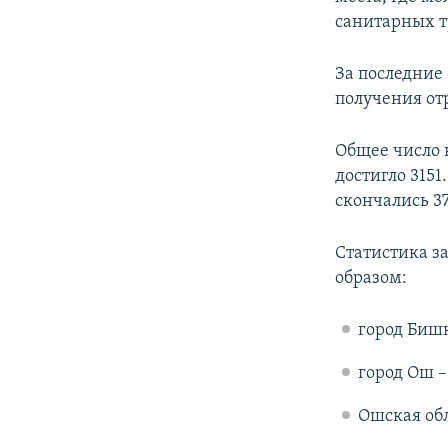
санитарных т
За последние
получения от
Общее число 
достигло 3151
скончались 37
Статистика з
образом:
город Бишк
город Ош –
Ошская обл