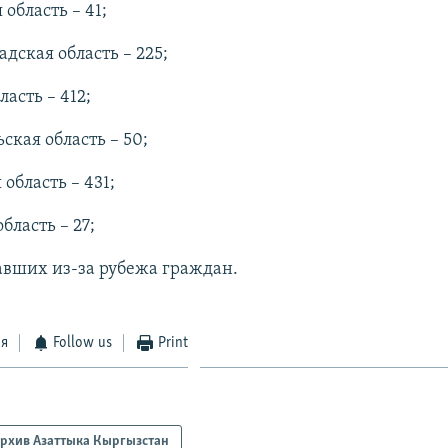
область – 41;
дская область – 225;
ласть – 412;
ская область – 50;
область – 431;
бласть – 27;
авших из-за рубежа граждан.
ся
Follow us
Print
рхив Азаттыка Кыргызстан