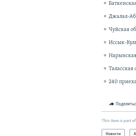
Баткенская 
Джалал-Аба
Чуйская об
Иссык-Куль
Нарынская 
Таласская о
240 приех
Поделить
This item is part of
Новости
А