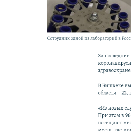
Сотрудник одной из лабораторий в Росс
За последние
коронавирусн
здравоохране
В Бишкеке выя
области – 22,
«Из новых сл
При этом в 9
посещают мес
места, где м