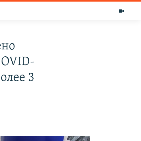
ено
COVID-
олее 3