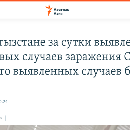
гызстане за сутки выявл
овых случаев заражения 
его выявленных случаев б
0:24
ся