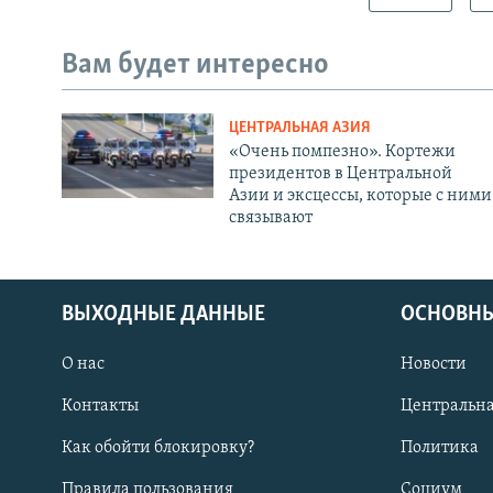
Вам будет интересно
ЦЕНТРАЛЬНАЯ АЗИЯ
«Очень помпезно». Кортежи
президентов в Центральной
Азии и эксцессы, которые с ними
связывают
ВЫХОДНЫЕ ДАННЫЕ
ОСНОВНЫ
О нас
Новости
Контакты
Центральна
Как обойти блокировку?
Политика
Правила пользования
Социум