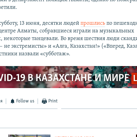
ветили.
убботу, 13 июня, десятки людей
прошлись
по пешеход
центре Алматы, собравшиеся играли на музыкальных
, некоторые танцевали. Во время шествия люди сканд
 не экстремисты» и «Алға, Казахстан!» («Вперед, Каз
стники назвали «субботаж».
VID-19 В КАЗАХСТАНЕ И МИРЕ
ся
Follow us
Print