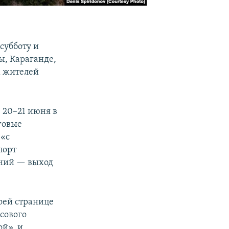
субботу и
ы, Караганде,
м жителей
 20–21 июня в
говые
 «с
порт
ений — выход
оей странице
ссового
й», и