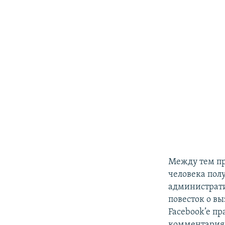
Между тем пр
человека пол
администрати
повесток о вы
Facebook’e п
комментариям