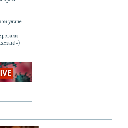
ной улице
ировали
ахстан!»)
LIVE