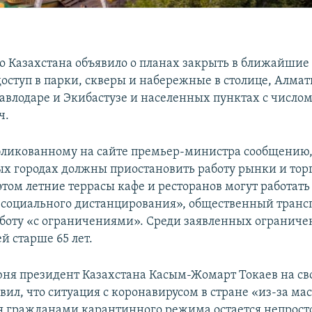
о Казахстана объявило о планах закрыть в ближайшие 
доступ в парки, скверы и набережные в столице, Алмат
влодаре и Экибастузе и населенных пунктах с число
ч.
бликованному на сайте премьер-министра сообщению,
х городах должны приостановить работу рынки и тор
том летние террасы кафе и ресторанов могут работать
социального дистанцирования», общественный транс
боту «с ограничениями». Среди заявленных огранич
й старше 65 лет.
юня президент Казахстана Касым-Жомарт Токаев на св
аявил, что ситуация с коронавирусом в стране «из-за ма
 гражданами карантинного режима остается непросто