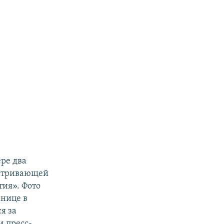
ре два
матривающей
ия». Фото
анице в
я за
 пресс-