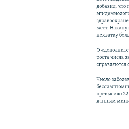
добавил, что
эпидемиологи
здравоохране
мест. Накану
нехватку бол
О «дополните
роста числа 
справляются 
Число заболе
бессимптомны
превысило 22
данным минис