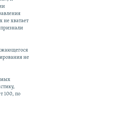
ии
равления
х не хватает
 признали
олжающегося
тирования не
аемых
стику,
т 100, по