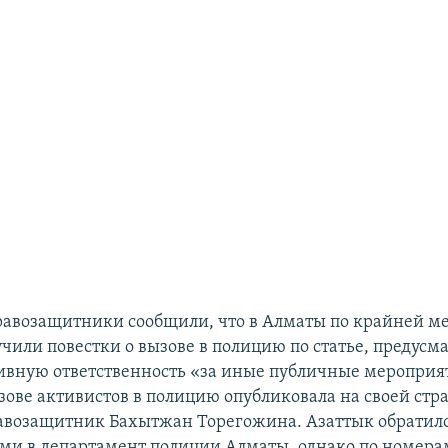
авозащитники сообщили, что в Алматы по крайней ме
учили повестки о вызове в полицию по статье, предус
вную ответственность «за иные публичные мероприят
зове активистов в полицию опубликовала на своей стр
равозащитник Бахытжан Торегожина. Азаттык обратилс
и в департамент полиции Алматы, однако по номерам