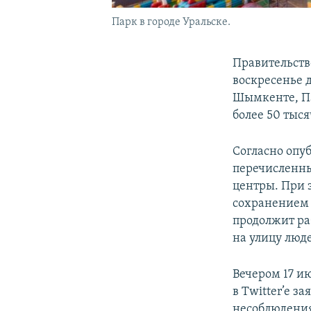
Парк в городе Уральске.
Правительств
воскресенье 
Шымкенте, Па
более 50 тыся
Согласно опу
перечисленны
центры. При э
сохранением 
продолжит ра
на улицу люде
Вечером 17 и
в Twitter’e з
несоблюдения