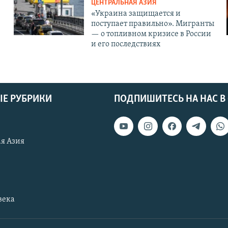
ЦЕНТРАЛЬНАЯ АЗИЯ
«Украина защищается и
поступает правильно». Мигранты
— о топливном кризисе в России
и его последствиях
Е РУБРИКИ
ПОДПИШИТЕСЬ НА НАС В
я Азия
века