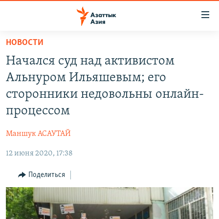
Доступность
ссылок
Вернуться
НОВОСТИ
к
ЦЕНТРАЛЬНАЯ АЗИЯ
Начался суд над активистом
основному
НОВОСТИ
КАЗАХСТАН
содержанию
Альнуром Ильяшевым; его
ВОЙНА В УКРАИНЕ
Вернутся
КЫРГЫЗСТАН
сторонники недовольны онлайн-
к
НА ДРУГИХ ЯЗЫКАХ
УЗБЕКИСТАН
процессом
главной
ТАДЖИКИСТАН
ҚАЗАҚША
навигации
ПОДПИШИТЕСЬ НА НАС В СОЦСЕТЯХ
Маншук АСАУТАЙ
Вернутся
КЫРГЫЗЧА
к
12 июня 2020, 17:38
ЎЗБЕКЧА
поиску
Поделиться
ТОҶИКӢ
Все сайты РСЕ/РС
TÜRKMENÇE