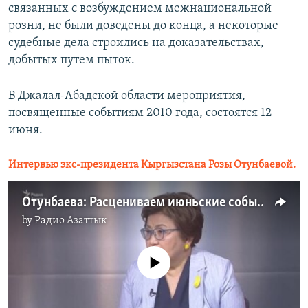
связанных с возбуждением межнациональной
розни, не были доведены до конца, а некоторые
судебные дела строились на доказательствах,
добытых путем пыток.
В Джалал-Абадской области мероприятия,
посвященные событиям 2010 года, состоятся 12
июня.
Интервью экс-президента Кыргызстана Розы Отунбаевой.
Отунбаева: Расцениваем июньские события как специально организованные
by
Радио Азаттык
No media source currently available