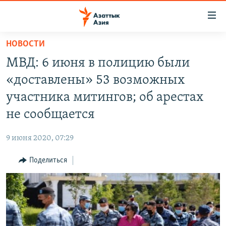
Доступность
ссылок
Вернуться
НОВОСТИ
к
ЦЕНТРАЛЬНАЯ АЗИЯ
МВД: 6 июня в полицию были
основному
НОВОСТИ
КАЗАХСТАН
содержанию
«доставлены» 53 возможных
ВОЙНА В УКРАИНЕ
Вернутся
КЫРГЫЗСТАН
участника митингов; об арестах
к
НА ДРУГИХ ЯЗЫКАХ
УЗБЕКИСТАН
не сообщается
главной
ТАДЖИКИСТАН
ҚАЗАҚША
навигации
ПОДПИШИТЕСЬ НА НАС В СОЦСЕТЯХ
9 июня 2020, 07:29
Вернутся
КЫРГЫЗЧА
к
Поделиться
ЎЗБЕКЧА
поиску
ТОҶИКӢ
Все сайты РСЕ/РС
TÜRKMENÇE